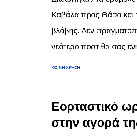
προβλήματος. Από χθες 
Καβάλα προς Θάσο και τ
προκειμένου να διορθωθ
βλάβης. Δεν πραγματοπ
διαρκέσουν το δελφίνι ε
νεότερο ποστ θα σας εν
Κωνσταντίνος Φ. πραγμ
επαναλειτουργίας του
ΚΟΙΝΉ ΧΡΉΣΗ
δρομολόγια από την Καβά
Εορταστικό ωρ
στην αγορά τ