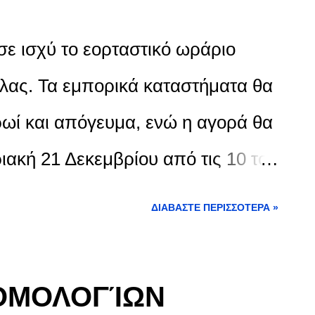
σε ισχύ το εορταστικό ωράριο
λας. Τα εμπορικά καταστήματα θα
ωί και απόγευμα, ενώ η αγορά θα
ριακή 21 Δεκεμβρίου από τις 10 το
ευμα. Την Παραμονή των
ΔΙΑΒΆΣΤΕ ΠΕΡΙΣΣΌΤΕΡΑ »
θα λειτουργήσει από 8.30 το πρωί
. Την τελευταία Κυριακή του
ΟΜΟΛΟΓΊΩΝ
λας θα είναι κλειστή, ενώ την