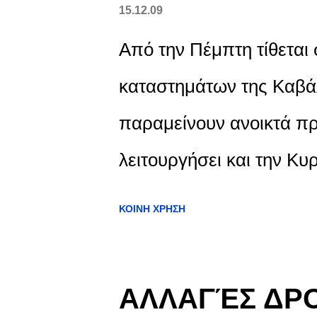
15.12.09
Από την Πέμπτη τίθεται 
καταστημάτων της Καβά
παραμείνουν ανοικτά πρ
λειτουργήσει και την Κυ
πρωί έως τις 6 το απόγ
ΚΟΙΝΉ ΧΡΉΣΗ
Χριστουγέννων η αγορά 
μέχρι τις 6 το απόγευμα
ΑΛΛΑΓΈΣ ΔΡ
χρόνου η αγορά της Καβά