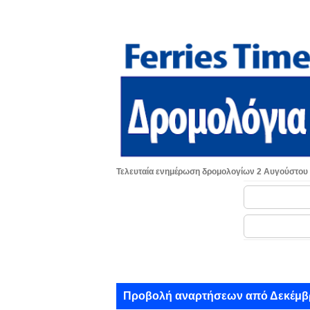
Τελευταία ενημέρωση δρομολογίων 2 Αυγούστου
Α
Προβολή αναρτήσεων από Δεκέμβρ