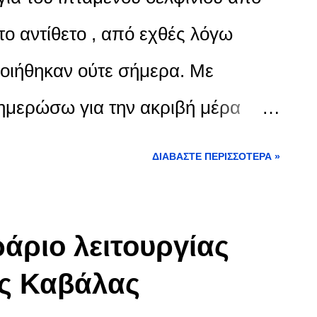
ξεκίνησαν οι διαδικασίες
ο αντίθετο , από εχθές λόγω
εί το πρόβλημα και όσο αυτές θα
οιήθηκαν ούτε σήμερα. Με
ίναι εκτός δρομολογίων. Το
ημερώσω για την ακριβή μέρα
ατοποιούσε καθημερινά
ΔΙΑΒΆΣΤΕ ΠΕΡΙΣΣΌΤΕΡΑ »
λα για τον Πρίνο και τον Λιμένα.
άριο λειτουργίας
ης Καβάλας