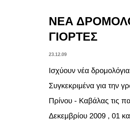
ν
α
ΝΕΑ ΔΡΟΜΟΛΟΓ
ρ
ΓΙΟΡΤΕΣ
τ
23.12.09
ή
σ
Ισχύουν νέα δρομολόγια 
ε
Συγκεκριμένα για την γ
ι
Πρίνου - Καβάλας τις π
ς
Δεκεμβρίου 2009 , 01 κα