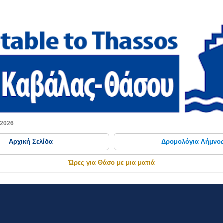
Μετάβαση στο κύριο περιεχόμενο
 2026
Αρχική Σελίδα
Δρομολόγια Λήμνο
Ώρες για Θάσο με μια ματιά