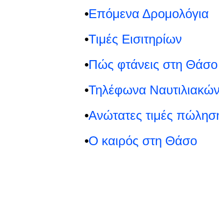
⦁
Επόμενα Δρομολόγια
⦁
Τιμές Εισιτηρίων
⦁
Πώς φτάνεις στη Θάσο
⦁
Τηλέφωνα Ναυτιλιακών
⦁
Ανώτατες τιμές πώληση
⦁
Ο καιρός στη Θάσο