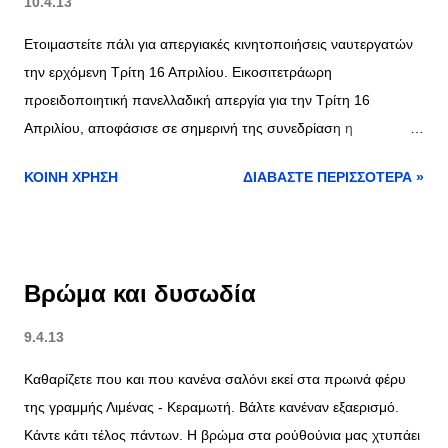
10.4.13
Ετοιμαστείτε πάλι για απεργιακές κινητοποιήσεις ναυτεργατών
την ερχόμενη Τρίτη 16 Απριλίου. Εικοσιτετράωρη
προειδοποιητική πανελλαδική απεργία για την Τρίτη 16
Απριλίου, αποφάσισε σε σημερινή της συνεδρίαση η
Εκτελεστική Επιτροπή της Πανελλήνιας Ναυτικής
ΚΟΙΝΉ ΧΡΉΣΗ
ΔΙΑΒΆΣΤΕ ΠΕΡΙΣΣΌΤΕΡΑ »
Ομοσπονδίας, ζητώντας για άλλη μία φορά την απόσυρση του
επίμαχου πολυνομοσχεδίου υπουργείου Ναυτιλίας
«ανασυγκρότηση και άλλες διατάξεις».
Βρώμα και δυσωδία
9.4.13
Καθαρίζετε που και που κανένα σαλόνι εκεί στα πρωινά φέρυ
της γραμμής Λιμένας - Κεραμωτή. Βάλτε κανέναν εξαερισμό.
Κάντε κάτι τέλος πάντων. Η βρώμα στα ρούθούνια μας χτυπάει