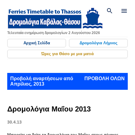
Μετάβαση στο κύριο περιεχόμενο
Τελευταία ενημέρωση δρομολογίων 2 Αυγούστου 2026
Αρχική Σελίδα
Δρομολόγια Λήμνος
Ώρες για Θάσο με μια ματιά
Α
Προβολή αναρτήσεων από
ΠΡΟΒΟΛΉ ΌΛΩΝ
Απρίλιος, 2013
ν
α
ρ
Δρομολόγια Μαΐου 2013
τ
30.4.13
ή
Μπορείτε να δείτε τα δρομολόγια του Μαΐου στους πίνακες