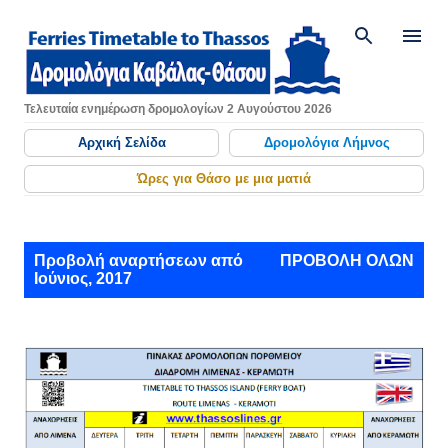
Μετάβαση στο κύριο περιεχόμενο
Τελευταία ενημέρωση δρομολογίων 2 Αυγούστου 2026
Αρχική Σελίδα
Δρομολόγια Λήμνος
Ώρες για Θάσο με μια ματιά
Α
Προβολή αναρτήσεων από
ΠΡΟΒΟΛΉ ΌΛΩΝ
Ιούνιος, 2017
ν
α
ρ
τ
ή