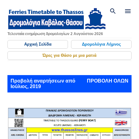
Μετάβαση στο κύριο περιεχόμενο
Τελευταία ενημέρωση δρομολογίων 2 Αυγούστου 2026
Αρχική Σελίδα
Δρομολόγια Λήμνος
Ώρες για Θάσο με μια ματιά
Α
Προβολή αναρτήσεων από
ΠΡΟΒΟΛΉ ΌΛΩΝ
Ιούλιος, 2019
ν
α
ρ
τ
ή