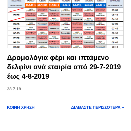
σ
ε
ι
ς
Δρομολόγια φέρι και ιπτάμενο
δελφίνι ανά εταιρία από 29-7-2019
έως 4-8-2019
28.7.19
ΚΟΙΝΉ ΧΡΉΣΗ
ΔΙΑΒΆΣΤΕ ΠΕΡΙΣΣΌΤΕΡΑ »