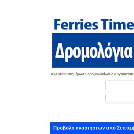
Τελευταία ενημέρωση δρομολογίων 2 Αυγούστου
Α
Προβολή αναρτήσεων από Σεπτέμβ