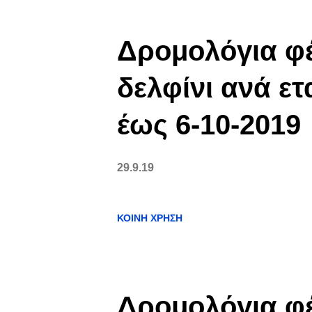
ν
α
Δρομολόγια φέ
ρ
δελφίνι ανά ετ
τ
έως 6-10-2019
ή
σ
29.9.19
ε
ΚΟΙΝΉ ΧΡΉΣΗ
ι
ς
Δρομολόγια φέ