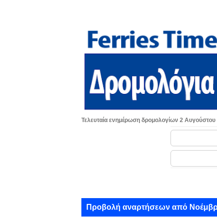
Τελευταία ενημέρωση δρομολογίων 2 Αυγούστου
Α
Προβολή αναρτήσεων από Νοέμβρι