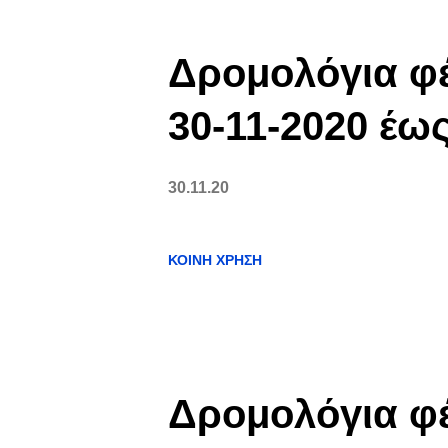
ν
α
Δρομολόγια φέ
ρ
30-11-2020 έως
τ
30.11.20
ή
σ
ΚΟΙΝΉ ΧΡΉΣΗ
ε
ι
ς
Δρομολόγια φέ