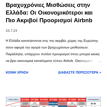
Βραχυχρόνιες Μισθώσεις στην
Ελλάδα: Οι Οικονομικότεροι και
Πιο Ακριβοί Προορισμοί Airbnb
23.7.24
Η Ελλάδα κατατάσσεται στις πιο ακριβές χώρες της Ευρώπης
όσον αφορά την αγορά των βραχυχρόνιων μισθώσεων.
Παράλληλα, υπάρχουν πολλοί προορισμοί όπου μπορεί κανείς
να βρει οικονομικά καταλύματα τύπου Airbnb. Οικονομικοί
Προορισμοί στην Ελλάδα για Βραχυχρόνιες Μισθώσεις Σε 119
ΚΟΙΝΉ ΧΡΉΣΗ
ΔΙΑΒΆΣΤΕ ΠΕΡΙΣΣΌΤΕΡΑ »
ελληνικούς προορισμούς από τους 277 συνολικά, διατίθενται
καταλύματα τύπου Airbnb τα οποία ενοικιάζονται σε τιμή ίση ή
χαμηλότερη των 100 ευρώ. Οι Τρεις Πιο Φθηνοί Προορισμοί
Σουφλί : Με μέση τιμή ανά διανυκτέρευση τα 36,74 ευρώ. Λαμία
: Με μέσο κόστος τα 44,46 ευρώ. Δήμος Παύλου Μελά στη