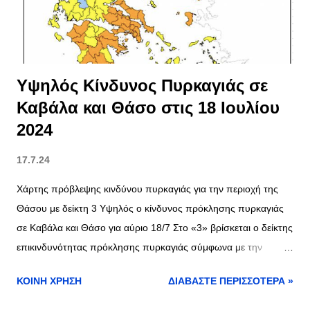
εμφανίζονται αργά το βράδυ. Σάββατο, 20 Ιουλίου 2024: Ημέρα
με αυξημένη ηλιοφάνεια και θερμοκρασίες που θα κυμαίνονται
από 25°C έως 39°C....
Υψηλός Κίνδυνος Πυρκαγιάς σε
Καβάλα και Θάσο στις 18 Ιουλίου
2024
17.7.24
Χάρτης πρόβλεψης κινδύνου πυρκαγιάς για την περιοχή της
Θάσου με δείκτη 3 Υψηλός ο κίνδυνος πρόκλησης πυρκαγιάς
σε Καβάλα και Θάσο για αύριο 18/7 Στο «3» βρίσκεται ο δείκτης
επικινδυνότητας πρόκλησης πυρκαγιάς σύμφωνα με την
ανακοίνωση που εξέδωσε το πυροσβεστικό κλιμάκιο της
ΚΟΙΝΉ ΧΡΉΣΗ
ΔΙΑΒΆΣΤΕ ΠΕΡΙΣΣΌΤΕΡΑ »
Θάσου, για την Καβάλα και τη Θάσο. Δείτε αναλυτικά την
ανακοίνωση της πυροσβεστικής: Σας ενημερώνουμε ότι για