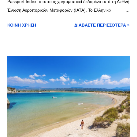
Passport Index, ο οποίος χρησιμοποιεί δεδομένα από τη Διεθνή
Ένωση Αεροπορικών Μεταφορών (IATA). Το Ελληνικό
Διαβατήριο και οι Παγκόσμιες Κατατάξεις Το ελληνικό
ΚΟΙΝΉ ΧΡΉΣΗ
ΔΙΑΒΆΣΤΕ ΠΕΡΙΣΣΌΤΕΡΑ »
διαβατήριο καταλαμβάνει την έκτη θέση στην παγκόσμια
κατάταξη, επιτρέποντας στους Έλληνες πολίτες να ταξιδεύουν
χωρίς βίζα σε 188 προορισμούς. Στην ίδια θέση βρίσκεται και η
Πολωνία. Η Πρωτοκαθεδρία της Σιγκαπούρης Η Σιγκαπούρη
διατηρεί την πρώτη θέση με το ισχυρότερο διαβατήριο
παγκοσμίως, προσφέροντας πρόσβαση χωρίς βίζα σε 195
προορισμούς. Ανάλυση του Δείκτη Henley Passport Index Για
τα τελευταία 19 χρόνια, ο δείκτης Henley Passport Index,
δημιουργημένος από την εταιρία Henley & Partners με έδρα το
Λονδίνο, παρακολουθεί τις παγκόσμιες ελευθερίες σε 227
χώρες και εδάφη, χρησιμοποιώντας δεδομένα αποκλειστικά
από την IATA. Οι Κορυφαίες Θέσεις στην Κατάταξη Μετά τη
Σιγκαπούρη, τη δεύτερη θέση μοιράζονται η Ιαπωνία, ...