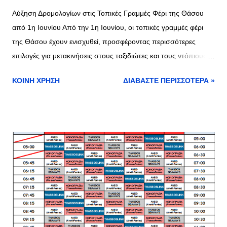
Αύξηση Δρομολογίων στις Τοπικές Γραμμές Φέρι της Θάσου
από 1η Ιουνίου Από την 1η Ιουνίου, οι τοπικές γραμμές φέρι
της Θάσου έχουν ενισχυθεί, προσφέροντας περισσότερες
επιλογές για μετακινήσεις στους ταξιδιώτες και τους ντόπιους.
Η αυξημένη συχνότητα δρομολογίων καθιστά τη μετακίνηση
ΚΟΙΝΉ ΧΡΉΣΗ
ΔΙΑΒΆΣΤΕ ΠΕΡΙΣΣΌΤΕΡΑ »
πιο άνετη και εύκολη, ιδιαίτερα κατά την καλοκαιρινή περίοδο.
Γραμμή Λιμένας Θάσου - Κεραμωτή Τα δρομολόγια στη γραμμή
Λιμένας Θάσου - Κεραμωτή φτάνουν τα 72 ημερησίως, με 36
δρομολόγια από τη Θάσο και 36 από την Κεραμωτή. Πρώτο
δρομολόγιο από Λιμένα Θάσου: 05:00 Τελευταίο δρομολόγιο
από Λιμένα Θάσου: 23:00 Πρώτο δρομολόγιο από Κεραμωτή:
05:00 Τελευταίο δρομολόγιο από Κεραμωτή: 23:15 Αυτές οι
αυξημένες δυνατότητες μετακίνησης διευκολύνουν την
πρόσβαση στις όμορφες παραλίες και τα γραφικά τοπία της
Θάσου. Γραμμή Πρίνος - Καβάλα Τα δρομολόγια στη γραμμή
Πρίνος - Καβάλα αυξάνονται σε 10 ημερησίως, με 5 δρομολόγια