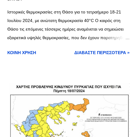
Ιστορικές θερμοκρασίες στη Θάσο για το τετραήμερο 18-21
Ιουλίου 2024, με ανώτατη θερμοκρασία 40°C Ο καιρός στη
Θάσο τις επόμενες τέσσερις ημέρες αναμένεται να σημειώσει
εξαιρετικά υψηλές θερμοκρασίες, που δεν έχουν παρατηρηθεί
από το 2014 . Σύμφωνα με το meteo.gr , η περιοχή θα βιώσει
ΚΟΙΝΉ ΧΡΉΣΗ
ΔΙΑΒΆΣΤΕ ΠΕΡΙΣΣΌΤΕΡΑ »
έντονο καύσωνα με θερμοκρασίες που θα φτάσουν σε ιστορικά
επίπεδα. Πέμπτη, 18 Ιουλίου 2024: Η θερμοκρασία θα αγγίξει
τους 40°C. Πρόκειται για την πιο ζεστή ημέρα της εβδομάδας,
με τη θερμοκρασία να είναι σταθερά πάνω από τους 25°C
ακόμα και κατά τις νυχτερινές ώρες. Η Θάσος αναμένεται να
καταγράψει την υψηλότερη θερμοκρασία της τελευταίας
δεκαετίας για τον Ιούλιο. Παρασκευή, 19 Ιουλίου 2024: Οι
υψηλές θερμοκρασίες θα συνεχιστούν, με την ανώτατη να
φτάνει τους 40°C και τη χαμηλότερη να παραμένει στους 25°C.
Η ζέστη θα είναι εντονότερη το απόγευμα, με λίγες νεφώσεις να