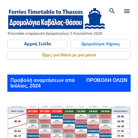
Μετάβαση στο κύριο περιεχόμενο
Τελευταία ενημέρωση δρομολογίων 2 Αυγούστου 2026
Αρχική Σελίδα
Δρομολόγια Λήμνος
Ώρες για Θάσο με μια ματιά
Α
Προβολή αναρτήσεων από
ΠΡΟΒΟΛΉ ΌΛΩΝ
Ιούλιος, 2024
ν
α
ρ
τ
ή