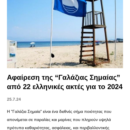
προήλθαν κατά βάση μέσω της εφαρμογής MyCoast αλλά και
μέσω τηλεφωνικών κλήσεων στις κατά τόπους Κτηματικές
Υπηρεσίες. Οι έλεγχοι επικεντρώθηκαν σε περισσότερες από
150 παραλίες και περισσότερες από 750 επιχειρήσεις.
Αποτελέσματα των Ελέγχων Η γενική εικόνα από τους μαζικούς
ελέγχους είναι σαφώς βελτιωμένη σε σχέση με προηγούμενα
χρόνια, καθώς η πλειονότητα των επιχειρήσεων
συμμορφώθηκε με τους νέους κανόνες και το νέο νομικό
πλαίσιο. Ωστόσο, προέκυψ...
Αφαίρεση της “Γαλάζιας Σημαίας”
από 22 ελληνικές ακτές για το 2024
25.7.24
Η "Γαλάζια Σημαία" είναι ένα διεθνές σήμα ποιότητας που
απονέμεται σε παραλίες και μαρίνες που πληρούν υψηλά
πρότυπα καθαριότητας, ασφάλειας, και περιβαλλοντικής