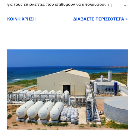
για τους επισκέπτες που επιθυμούν να απολαύσουν τη
γραφική διαδρομή από την ηπειρωτική Ελλάδα προς το
ΚΟΙΝΉ ΧΡΉΣΗ
ΔΙΑΒΆΣΤΕ ΠΕΡΙΣΣΌΤΕΡΑ »
πανέμορφο νησί της Θάσου. Οι αναχωρήσεις
πραγματοποιούνται από τις 07:15 το πρωί έως τις 18:30 το
απόγευμα, δίνοντας μεγάλη ευελιξία στους επιβάτες.
Δρομολόγια Κεραμωτή - Λιμένας Θάσου Η γραμμή Κεραμωτή -
Λιμένας Θάσου είναι η πιο δημοφιλής επιλογή για γρήγορη
πρόσβαση στο νησί, με 72 δρομολόγια καθημερινά, 36 από
κάθε λιμάνι. Τα δρομολόγια εκτελούνται σχεδόν κάθε μισή ώρα,
καθιστώντας εύκολη την οργάνωση του ταξιδιού σας. Οι
πρώτες αναχωρήσεις ξεκινούν από τις 05:00 το πρωί και
συνεχίζονται έως τις 23:15 το βράδυ. Τιμές Εισιτηρίων και
Επόμενα Δρομολόγια Για να ενημερωθείτε για τις τιμές των
εισιτηρίων μπορείτε να ακολουθήσετε τον παρακάτω σύνδεσμο
>> Τιμές Εισιτηρίων Επόμενα Δρομολόγια Για να ενημερωθ...