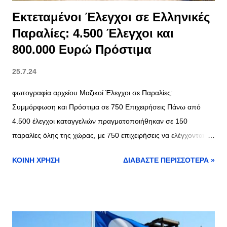
Εκτεταμένοι Έλεγχοι σε Ελληνικές
Παραλίες: 4.500 Έλεγχοι και
800.000 Ευρώ Πρόστιμα
25.7.24
φωτογραφία αρχείου Μαζικοί Έλεγχοι σε Παραλίες:
Συμμόρφωση και Πρόστιμα σε 750 Επιχειρήσεις Πάνω από
4.500 έλεγχοι καταγγελιών πραγματοποιήθηκαν σε 150
παραλίες όλης της χώρας, με 750 επιχειρήσεις να ελέγχονται
και πρόστιμα άνω των 800.000 ευρώ να επιβάλλονται. Οι
ΚΟΙΝΉ ΧΡΉΣΗ
ΔΙΑΒΆΣΤΕ ΠΕΡΙΣΣΌΤΕΡΑ »
έλεγχοι αυτοί έγιναν από τις Κτηματικές Υπηρεσίες του
Υπουργείου Εθνικής Οικονομίας και Οικονομικών κατά τις
προηγούμενες τρεις εβδομάδες, σε συνεργασία με την Ελληνική
Αστυνομία και τους κατά τόπους Δήμους. Καταγγελίες και Μέσα
Αναφοράς Οι καταγγελίες των πολιτών που εξετάστηκαν