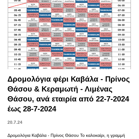
Θεσσαλονίκη : Με 49,16 ευρώ. Οικονομικοί Προορισμοί στην
Αττική Μαρούσι Αγία Παρασκευή Αιγάλεω Σε αυτούς τους
προορισμούς, το μέσο κόστος ανά διανυκτέρευση δεν ξεπερνά
τα 100 ευρώ. Οι Πιο Ακριβοί Προορισμοί στην Ελλάδα για
Βραχυχρόνιες Μισθώσεις Σε 16 προορισμούς της χώρας, η
μέση ημερήσια τιμή φτάνει ή υπερβαίνει τα 250 ευρώ,
προσελκύοντας ταξιδιώτες υψηλής δαπάνης. Η Μύκονος ως
Κορυφαίος Ακριβός Προορισμός Μέση τιμή ανά διανυκτέ...
Δρομολόγια φέρι Καβάλα - Πρίνος
Θάσου & Κεραμωτή - Λιμένας
Θάσου, ανά εταιρία από 22-7-2024
έως 28-7-2024
20.7.24
Δρομολόγια Καβάλα - Πρίνος Θάσου Το καλοκαίρι, η γραμμή