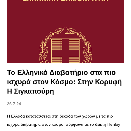
Ενέργεια και Ύδρευση Η αντλησιοταμίευση θα εξυπηρετεί διπλό
σκοπό: παραγωγή ενέργειας μέσω υδροηλεκτρικών στροβίλων
και αποθήκευση ενέργειας. Όταν η ζήτηση ενέργειας είναι
χαμηλή και η παραγωγή από αιολικά και φωτοβολταϊκά
υπερβαίνει την κατανάλωση, η περίσσεια ενέργειας θα
χρησιμοποιείται για την αντλησιοταμίευση νερού,
εξασφαλίζοντας σταθερή παροχή ρεύματος και νερού.
Χρηματοδότηση και Χρονοδιά...
Το Ελληνικό Διαβατήριο στα πιο
ισχυρά στον Κόσμο: Στην Κορυφή
Η Σιγκαπούρη
26.7.24
Η Ελλάδα κατατάσσεται στη δεκάδα των χωρών με τα πιο
ισχυρά διαβατήρια στον κόσμο, σύμφωνα με το δείκτη Henley