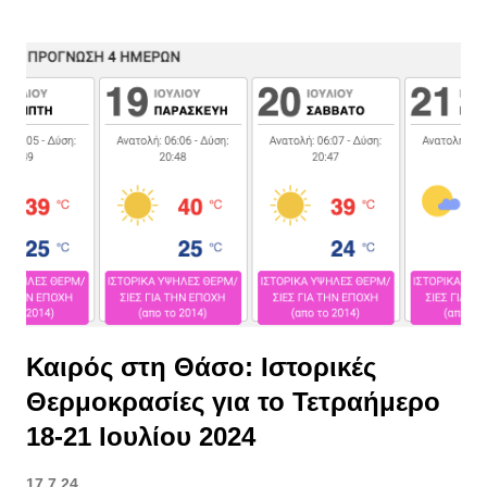
πυροσβεστική συνιστά την προσοχή των πολιτών. Διαβάστε
επίσης : ⦁ Θάσος : Λειψυδρία και παράπονα από επισκέπτες
και μόνιμους κάτοικους του νησιού ⦁ Θάσος : Αυξημένη Κίνηση
Επιβατών και Οχημάτων από Καβάλα και Κεραμωτή κατά το
τετραήμερο του Αγίου Πνεύματος 2024 ⦁ Καιρός στη Θάσο:
Ιστορικές Θερμοκρασίες για το Τετραήμερο 18-21 Ιουλίου 2021
Καιρός στη Θάσο: Ιστορικές
Θερμοκρασίες για το Τετραήμερο
18-21 Ιουλίου 2024
17.7.24