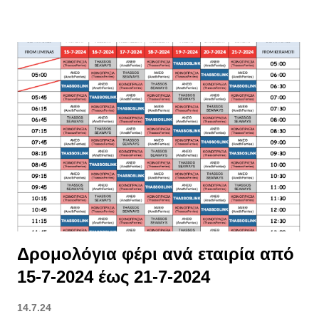
αύριο Πέμπτη 18 Ιουλίου 2024, σύμφωνα με τον Χάρτη
Πρόβλεψης Κινδύνου Πυρκαγιάς, (επισυνάπτεται), για το νησί
της Θάσου προβλέπεται Δείκτης Επικινδυνότητας ‘‘3’’.
Κατηγορία Κινδύνου ‘‘3’’ (Υψηλή). Ο κίνδυνος είναι υψηλός.
Είναι πιθανό να εκδηλωθεί αυξημένος αριθμός πυρκαγιών,
αρκετές από τις οποίες θα είναι δύσκολο να αντιμετωπισθούν
όταν οι τοπικές συνθήκες είναι ευνοϊκές (μορφολογία εδάφους,
τοπικοί άνεμοι κλπ). Σύμφωνα με την 9/2024 Πυροσβεστική
Διάταξη, Υπουργική Απόφαση 21545 οικ. Φ.700.9/2024 - ΦΕΚ
2387/Β/22-4-2024, ( https://www.e-nomothesia.gr/kat-
pyrkagies-emprismoi-purosbestiko-soma/purosbestikes...
Δρομολόγια φέρι ανά εταιρία από
15-7-2024 έως 21-7-2024
14.7.24