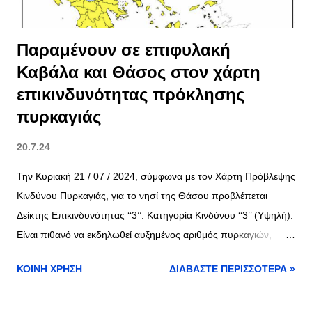
>> Τιμές Εισιτηρίων Επόμενα Δρομολόγια Για να ενημερωθ...
Παραμένουν σε επιφυλακή
Καβάλα και Θάσος στον χάρτη
επικινδυνότητας πρόκλησης
πυρκαγιάς
20.7.24
Την Κυριακή 21 / 07 / 2024, σύμφωνα με τον Χάρτη Πρόβλεψης
Κινδύνου Πυρκαγιάς, για το νησί της Θάσου προβλέπεται
Δείκτης Επικινδυνότητας ‘‘3’’. Κατηγορία Κινδύνου ‘‘3’’ (Υψηλή).
Είναι πιθανό να εκδηλωθεί αυξημένος αριθμός πυρκαγιών,
αρκετές από τις οποίες θα είναι δύσκολο να αντιμετωπισθούν
ΚΟΙΝΉ ΧΡΉΣΗ
ΔΙΑΒΆΣΤΕ ΠΕΡΙΣΣΌΤΕΡΑ »
όταν οι τοπικές συνθήκες είναι ευνοϊκές (μορφολογία εδάφους,
τοπικοί άνεμοι κλπ). Στο επίπεδο 3 και η Καβάλα. Η