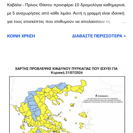
Καβάλα - Πρίνος Θάσου προσφέρει 10 δρομολόγια καθημερινά,
με 5 αναχωρήσεις από κάθε λιμάνι. Αυτή η γραμμή είναι ιδανική
για τους επισκέπτες που επιθυμούν να απολαύσουν τη
γραφική διαδρομή από την ηπειρωτική Ελλάδα προς το
ΚΟΙΝΉ ΧΡΉΣΗ
ΔΙΑΒΆΣΤΕ ΠΕΡΙΣΣΌΤΕΡΑ »
πανέμορφο νησί της Θάσου. Οι αναχωρήσεις
πραγματοποιούνται από τις 07:15 το πρωί έως τις 18:30 το
απόγευμα, δίνοντας μεγάλη ευελιξία στους επιβάτες.
Δρομολόγια Κεραμωτή - Λιμένας Θάσου Η γραμμή Κεραμωτή -
Λιμένας Θάσου είναι η πιο δημοφιλής επιλογή για γρήγορη
πρόσβαση στο νησί, με 72 δρομολόγια καθημερινά, 36 από
κάθε λιμάνι. Τα δρομολόγια εκτελούνται σχεδόν κάθε μισή ώρα,
καθιστώντας εύκολη την οργάνωση του ταξιδιού σας. Οι
πρώτες αναχωρήσεις ξεκινούν από τις 05:00 το πρωί και
συνεχίζονται έως τις 23:15 το βράδυ. Τιμές Εισιτηρίων και
Επόμενα Δρομολόγια Για να ενημερωθείτε για τις τιμές των
εισιτηρίων μπορείτε να ακολουθήσετε τον παρακάτω σύνδεσμο