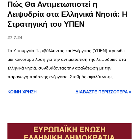
Πώς Θα Αντιμετωπιστεί η
Λειψυδρία στα Ελληνικά Νησιά: Η
Στρατηγική του ΥΠΕΝ
27.7.24
Το Υπουργείο Περιβάλλοντος και Ενέργειας (ΥΠΕΝ) προωθεί
μια καινοτόμο λύση για την αντιμετώπιση της λειψυδρίας στα
ελληνικά νησιά, συνδυάζοντας την αφαλάτωση με την
παραγωγή πράσινης ενέργειας. Σταθμός αφαλάτωσης -
φωτογραφία αρχείου Αφαλάτωση και Πράσινη Ενέργεια: Η Νέα
ΚΟΙΝΉ ΧΡΉΣΗ
ΔΙΑΒΆΣΤΕ ΠΕΡΙΣΣΌΤΕΡΑ »
Προσέγγιση του ΥΠΕΝ Ο υπουργός Θόδωρος Σκυλακάκης
ανακοίνωσε ότι το νέο σχέδιο περιλαμβάνει την κατασκευή
υβριδικών μονάδων παραγωγής ρεύματος. Αυτές οι μονάδες θα
χρησιμοποιούν αιολική ενέργεια, φωτοβολταϊκά,
αντλησιοταμίευση και αφαλάτωση για να παράγουν ηλεκτρική
ενέργεια και γλυκό νερό. Αντλησιοταμίευση: Κλειδί για Αειφόρο