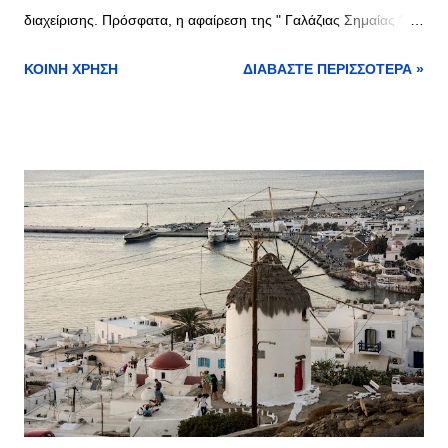
διαχείρισης. Πρόσφατα, η αφαίρεση της " Γαλάζιας Σημαίας "
από 22 ελληνικές ακτές προκάλεσε ανησυχία και ερωτήματα.
ΚΟΙΝΉ ΧΡΉΣΗ
ΔΙΑΒΆΣΤΕ ΠΕΡΙΣΣΌΤΕΡΑ »
Ποιες Ακτές Έχασαν τη "Γαλάζια Σημαία"; Οι ακτές που
επηρεάστηκαν περιλαμβάνουν δημοφιλείς τουριστικούς
προορισμούς και γνωστές παραλίες, όπως αυτές της
Χαλκιδικής, της Κρήτης και των Κυκλάδων. Η αφαίρεση της
σημαίας σηματοδοτεί ότι οι παραλίες αυτές δεν πληρούν πλέον
τα αυστηρά κριτήρια που απαιτούνται. Γιατί Αφαιρέθηκε η
"Γαλάζια Σημαία"; Οι κύριοι λόγοι για την αφαίρεση της
"Γαλάζιας Σημαίας" περιλαμβάνουν: Μόλυνση των Νερών : Η
ποιότητα των νερών μπορεί να έχει επιδεινωθεί λόγω
αυξημένης ρύπανσης από απορρίμματα και λύματα. Ανεπαρκής
Υποδομή : Η έλλειψη κατάλληλων εγκαταστάσεων, όπως
ντους, τουαλέτες και κάδους απορριμμάτων, συμβάλλει στην
αφαίρεση της σημαίας...