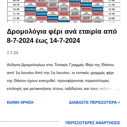
από τον Πρίνο και 5 από την Καβάλα. Πρώτο δρομολόγιο από
Πρίνο προς Καβάλα: 07:15 Τελευταίο δ...
Δρομολόγια φέρι ανά εταιρία από
8-7-2024 έως 14-7-2024
7.7.24
Αύξηση Δρομολογίων στις Τοπικές Γραμμές Φέρι της Θάσου
από 1η Ιουνίου Από την 1η Ιουνίου, οι τοπικές γραμμές φέρι
της Θάσου έχουν ενισχυθεί, προσφέροντας περισσότερες
επιλογές για μετακινήσεις στους ταξιδιώτες και τους ντόπιους.
Η αυξημένη συχνότητα δρομολογίων καθιστά τη μετακίνηση
ΚΟΙΝΉ ΧΡΉΣΗ
ΔΙΑΒΆΣΤΕ ΠΕΡΙΣΣΌΤΕΡΑ »
πιο άνετη και εύκολη, ιδιαίτερα κατά την καλοκαιρινή περίοδο.
Γραμμή Λιμένας Θάσου - Κεραμωτή Τα δρομολόγια στη γραμμή
Λιμένας Θάσου - Κεραμωτή φτάνουν τα 72 ημερησίως, με 36
ΠΕΡΙΣΣΌΤΕΡΕΣ ΑΝΑΡΤΉΣΕΙΣ