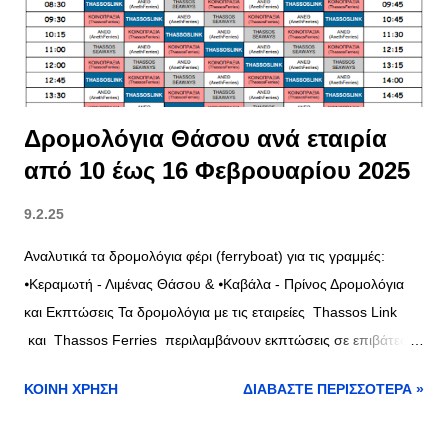
Δρομολόγια Θάσου ανά εταιρία
από 10 έως 16 Φεβρουαρίου 2025
9.2.25
Αναλυτικά τα δρομολόγια φέρι (ferryboat) για τις γραμμές:
⦁Κεραμωτή - Λιμένας Θάσου & ⦁Καβάλα - Πρίνος Δρομολόγια
και Εκπτώσεις Τα δρομολόγια με τις εταιρείες Thassos Link
και Thassos Ferries περιλαμβάνουν εκπτώσεις σε επιβάτες
και οχήματα, δείτε τα δρομολόγια όλων των εταιριών στο
ΚΟΙΝΉ ΧΡΉΣΗ
ΔΙΑΒΆΣΤΕ ΠΕΡΙΣΣΌΤΕΡΑ »
πίνακα παρακάτω και συγκρίνετε τις τιμές με τις εκπτώσεις και
τις εξαιρέσεις >> εδώ Δρομολόγια φέρι Κεραμωτή - Θάσος