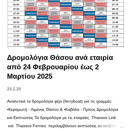
σ
ε
ι
ς
Δρομολόγια Θάσου ανά εταιρία
από 24 Φεβρουαρίου έως 2
Μαρτίου 2025
23.2.25
Αναλυτικά τα δρομολόγια φέρι (ferryboat) για τις γραμμές:
⦁Κεραμωτή - Λιμένας Θάσου & ⦁Καβάλα - Πρίνος Δρομολόγια
και Εκπτώσεις Τα δρομολόγια με τις εταιρείες Thassos Link
και Thassos Ferries περιλαμβάνουν εκπτώσεις σε επιβάτες