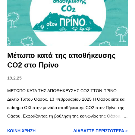
εβδομάδα σχετικά με τη στάση των ναυτεργατών και πιθανές
επιπτώσεις στα δρομολόγια. Θα υπάρξουν ακυρώσεις ή
τροποποιήσεις δρομολογίων; Προς το παρόν, δεν υπάρχει
επίσημη ενημέρωση από τις ναυτιλιακές εταιρείες για αλλαγές
στα δρομολόγια φέρι. Αν σχεδιάζετε μετακινήσεις στις...
Μέτωπο κατά της αποθήκευσης
CO2 στο Πρίνο
19.2.25
ΜΕΤΩΠΟ ΚΑΤΑ ΤΗΣ ΑΠΟΘΗΚΕΥΣΗΣ CO2 ΣΤΟΝ ΠΡΙΝΟ
Δελτίο Τύπου Θάσος, 13 Φεβρουαρίου 2025 Η Θάσος είπε και
επίσημα ΟΧΙ στην μονάδα αποθήκευσης CO2 στον Πρίνο της
Θάσου. Εκφράζοντας τη βούληση της κοινωνίας της Θάσου, το
δημοτικό συμβούλιο του νησιού ψήφισε χθες το απόγευμα κατά
ΚΟΙΝΉ ΧΡΉΣΗ
ΔΙΑΒΆΣΤΕ ΠΕΡΙΣΣΌΤΕΡΑ »
της μονάδας αποθήκευσης CO2 στον Πρίνο. Ο αγώνας