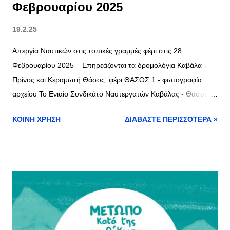
Φεβρουαρίου 2025
19.2.25
Απεργία Ναυτικών στις τοπικές γραμμές φέρι στις 28
Φεβρουαρίου 2025 – Επηρεάζονται τα δρομολόγια Καβάλα -
Πρίνος και Κεραμωτή Θάσος. φέρι ΘΑΣΟΣ 1 - φωτογραφία
αρχείου Το Ενιαίο Συνδικάτο Ναυτεργατών Καβάλας - Θάσου
ανακοίνωσε 24ωρη απεργία στις τοπικές γραμμές φέρι (Καβάλα
ΚΟΙΝΉ ΧΡΉΣΗ
ΔΙΑΒΆΣΤΕ ΠΕΡΙΣΣΌΤΕΡΑ »
- Πρίνος και Κεραμωτή - Θάσος) την Παρασκευή 28
Φεβρουαρίου 2025. Η κινητοποίηση σχετίζεται με το τραγικό
δυστύχημα στα Τέμπη, αλλά και με αιτήματα που αφορούν την
ασφάλεια και τις συνθήκες εργασίας στον ναυτιλιακό κλάδο. Τι
γνωρίζουμε μέχρι τώρα 🔹 Η απεργία έχει προκηρυχθεί
πανελλαδικά για όλες τις κατηγορίες πλοίων. 🔹 Δεν υπάρχει
ακόμα σαφής εικόνα για τη πλήρη συμμετοχή των πληρωμάτων
στις τοπικές γραμμές. 🔹 Αναμένονται εξελίξεις την επόμενη