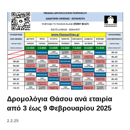
Δρομολόγια φέρι Καβάλα - Πρίνος Δρομολόγια επόμενων
εβδομάδων >> εδώ Διαβάστε επίσης : ⦁ Πού βρίσκομαι; το
μπέρδεμα με τις ονομασίες στα Ελληνικά νησιά ⦁ Αργίες 2025:
Τριήμερα, Τετραήμερα & Στατιστικά ⦁ ΑΑΔΕ | Οδηγός για
Βραχυχρόνιες Μισθώσεις Airbnb: 52 Ερωτήσεις-Απαντήσεις ⦁
Αυξήσεις στα Ακτοπλοϊκά Εισιτήρια από 1η Μαΐου 2025: Πώς οι
Νέοι Περιβαλλοντικοί Κανονισμοί Επηρεάζουν και τη Θάσο
Δρομολόγια Θάσου ανά εταιρία
από 3 έως 9 Φεβρουαρίου 2025
2.2.25