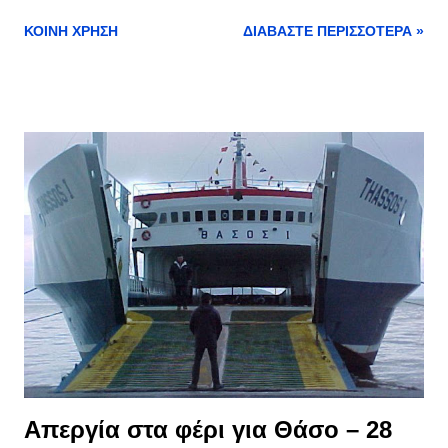
και οχήματα, δείτε τα δρομολόγια όλων των εταιριών στο
ΚΟΙΝΉ ΧΡΉΣΗ
ΔΙΑΒΆΣΤΕ ΠΕΡΙΣΣΌΤΕΡΑ »
πίνακα παρακάτω και συγκρίνετε τις τιμές με τις εκπτώσεις και
τις εξαιρέσεις >> εδώ Δρομολόγια φέρι Κεραμωτή - Θάσος
Δρομολόγια φέρι Καβάλα - Πρίνος Δρομολόγια επόμενων
εβδομάδων >> εδώ Διαβάστε επίσης : ⦁ Πού βρίσκομαι; το
μπέρδεμα με τις ονομασίες στα Ελληνικά νησιά ⦁ Αργίες 2025:
Τριήμερα, Τετραήμερα & Στατιστικά ⦁ ΑΑΔΕ | Οδηγός για
Βραχυχρόνιες Μισθώσεις Airbnb: 52 Ερωτήσεις-Απαντήσεις ⦁
Απεργία στα φέρι για Θάσο – 28 Φεβρουαρίου 2025
Απεργία στα φέρι για Θάσο – 28