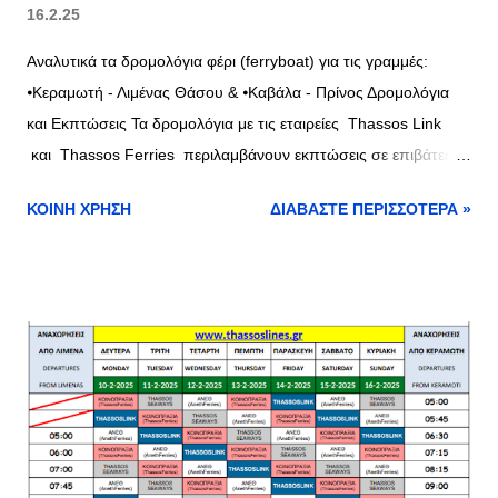
16.2.25
Αναλυτικά τα δρομολόγια φέρι (ferryboat) για τις γραμμές:
⦁Κεραμωτή - Λιμένας Θάσου & ⦁Καβάλα - Πρίνος Δρομολόγια
και Εκπτώσεις Τα δρομολόγια με τις εταιρείες Thassos Link
και Thassos Ferries περιλαμβάνουν εκπτώσεις σε επιβάτες
και οχήματα, δείτε τα δρομολόγια όλων των εταιριών στο
ΚΟΙΝΉ ΧΡΉΣΗ
ΔΙΑΒΆΣΤΕ ΠΕΡΙΣΣΌΤΕΡΑ »
πίνακα παρακάτω και συγκρίνετε τις τιμές με τις εκπτώσεις και
τις εξαιρέσεις >> εδώ Δρομολόγια φέρι Κεραμωτή Θάσος
Δρομολόγια φέρι Πρίνος - Καβάλα Δρομολόγια επόμενων
εβδομάδων >> εδώ Διαβάστε επίσης : ⦁ Πού βρίσκομαι; το
μπέρδεμα με τις ονομασίες στα Ελληνικά νησιά ⦁ Αργίες 2025:
Τριήμερα, Τετραήμερα & Στατιστικά ⦁ ΑΑΔΕ | Οδηγός για
Βραχυχρόνιες Μισθώσεις Airbnb: 52 Ερωτήσεις-Απαντήσεις ⦁
Αυξήσεις στα Ακτοπλοϊκά Εισιτήρια από 1η Μαΐου 2025: Πώς οι
Νέοι Περιβαλλοντικοί Κανονισμοί Επηρεάζουν και τη Θάσο