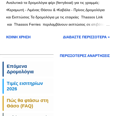
Αναλυτικά τα δρομολόγια φέρι (ferryboat) για τις γραμμές:
⦁Κεραμωτή - Λιμένας Θάσου & ⦁Καβάλα - Πρίνος Δρομολόγια
και Εκπτώσεις Τα δρομολόγια με τις εταιρείες Thassos Link
και Thassos Ferries περιλαμβάνουν εκπτώσεις σε επιβάτες
και οχήματα, δείτε τα δρομολόγια όλων των εταιριών στο
ΚΟΙΝΉ ΧΡΉΣΗ
ΔΙΑΒΆΣΤΕ ΠΕΡΙΣΣΌΤΕΡΑ »
πίνακα παρακάτω και συγκρίνετε τις τιμές με τις εκπτώσεις και
τις εξαιρέσεις >> εδώ Δρομολόγια φέρι Κεραμωτή - Θάσος
Δρομολόγια φέρι Καβάλα - Πρίνος Δρομολόγια επόμενων
ΠΕΡΙΣΣΌΤΕΡΕΣ ΑΝΑΡΤΉΣΕΙΣ
εβδομάδων >> εδώ Διαβάστε επίσης : ⦁ Πού βρίσκομαι; το
Επόμενα
μπέρδεμα με τις ονομασίες στα Ελληνικά νησιά ⦁ Αργίες 2025:
Δρομολόγια
Τριήμερα, Τετραήμερα & Στατιστικά ⦁ ΑΑΔΕ | Οδηγός για
Βραχυχρόνιες Μισθώσεις Airbnb: 52 Ερωτήσεις-Απαντήσεις ⦁
Τιμές εισιτηρίων
2026
Αυξήσεις στα Ακτοπλοϊκά Εισιτήρια από 1η Μαΐου 2025: Πώς οι
Νέοι Περιβαλλοντικοί Κανονισμοί Επηρεάζουν και τη Θάσο
Πώς θα φτάσω στη
Θάσο (FAQ)