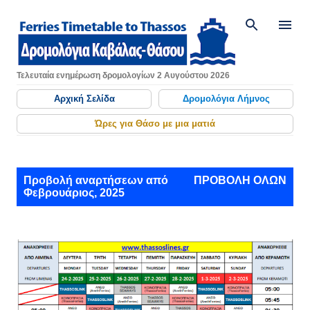
Μετάβαση στο κύριο περιεχόμενο
Τελευταία ενημέρωση δρομολογίων 2 Αυγούστου 2026
Αρχική Σελίδα
Δρομολόγια Λήμνος
Ώρες για Θάσο με μια ματιά
Α
Προβολή αναρτήσεων από
ΠΡΟΒΟΛΉ ΌΛΩΝ
Φεβρουάριος, 2025
ν
α
ρ
τ
ή