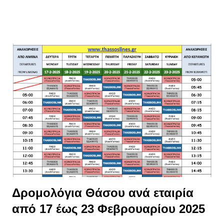
συνεχίζεται μέχρι την ακύρωση των σχεδίων, που έχουν στόχο
να καταστήσουν τον κόλπο της Καβάλας χωματερή
βιομηχανικών αποβλήτων. Το θέμα μπήκε από την αξιωματική
αντιπολίτευση στο χθεσινό δημοτικό συμβούλιο, μετά από
αίτησή της για προ ημερησίας συζήτησή του. Ακολούθησε η
ανάγνωση 3 ψηφισμάτων τα οποία ήταν εναντίον του έργου:
της πλειοψηφούσας παράταξης το οποίο και έλαβε τις
περισσότερες ψήφους, της «Λαϊκής Συσπείρωσης» και του
Μετώπου κατά της αποθήκευσης CO2 στον Πρίνο. Το ψήφισμα
του Μετώπου κατατέθηκε εκ μέρους 19 συλλογικών φορέων
του νησιού από τον Νησιωτικό Περιβαλλοντολογικό Σύλλογο
Θάσου. Αξίζει να σημειωθεί η διαβεβαίωση του Δημάρχου κ. Ε.
Κυριακίδη ότι έχει ...
Δρομολόγια Θάσου ανά εταιρία
από 17 έως 23 Φεβρουαρίου 2025