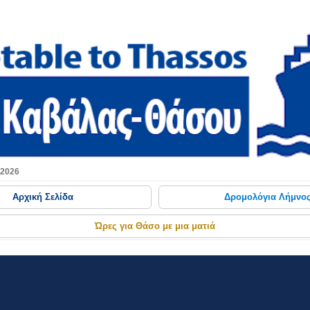
Μετάβαση στο κύριο περιεχόμενο
 2026
Αρχική Σελίδα
Δρομολόγια Λήμνο
Ώρες για Θάσο με μια ματιά