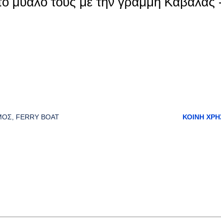
στο μυαλό τους με την γραμμή Καβάλας 
ΜΌΣ
FERRY BOAT
ΚΟΙΝΉ ΧΡΉ