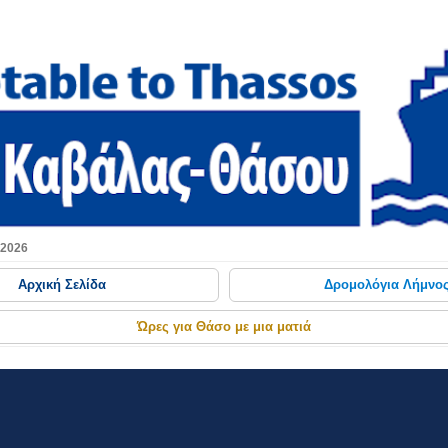
Μετάβαση στο κύριο περιεχόμενο
 2026
Αρχική Σελίδα
Δρομολόγια Λήμνο
Ώρες για Θάσο με μια ματιά