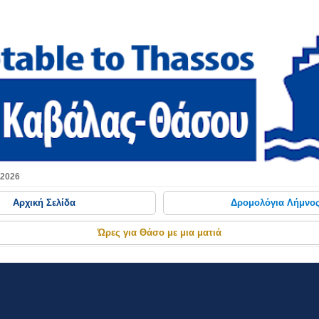
Μετάβαση στο κύριο περιεχόμενο
 2026
Αρχική Σελίδα
Δρομολόγια Λήμνο
Ώρες για Θάσο με μια ματιά