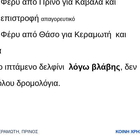
Φέρυ από Πρίνο για Καβάλα και
επιστροφή
απαγορευτικό
Φέρυ από Θάσο για Κεραμωτή και
ά
ο ιπτάμενο δελφίνι
λόγω βλάβης
, δεν
λου δρομολόγια.
ΕΡΑΜΩΤΉ
ΠΡΊΝΟΣ
ΚΟΙΝΉ ΧΡΉ