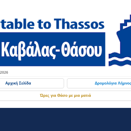
Μετάβαση στο κύριο περιεχόμενο
 2026
Αρχική Σελίδα
Δρομολόγια Λήμνο
Ώρες για Θάσο με μια ματιά