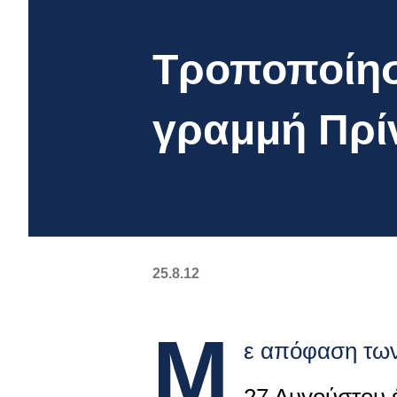
Τροποποίησ
γραμμή Πρί
25.8.12
Μ
ε απόφαση των
27 Αυγούστου 