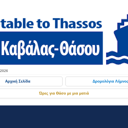
Μετάβαση στο κύριο περιεχόμενο
 2026
Αρχική Σελίδα
Δρομολόγια Λήμνο
Ώρες για Θάσο με μια ματιά