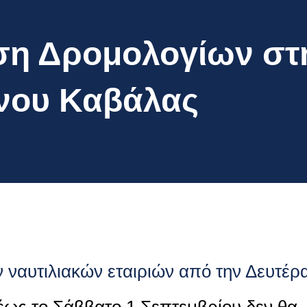
η Δρομολογίων στ
νου Καβάλας
 ναυτιλιακών εταιριών από την Δευτέρ
έως το Σάββατο 1 Σεπτεμβρίου δεν θα