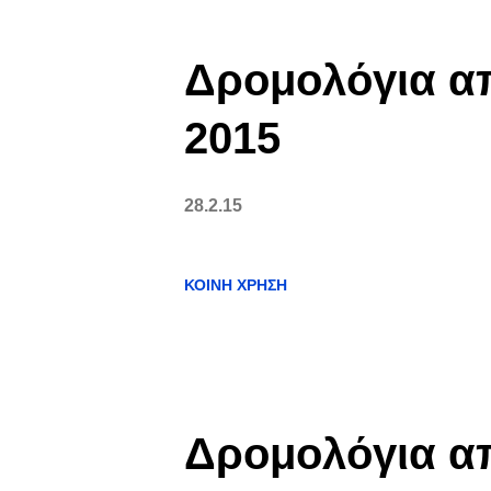
ν
α
Δρομολόγια απ
ρ
2015
τ
28.2.15
ή
σ
ΚΟΙΝΉ ΧΡΉΣΗ
ε
ι
ς
Δρομολόγια απ