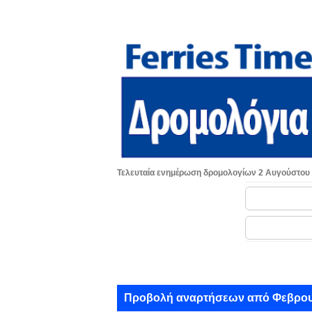
Τελευταία ενημέρωση δρομολογίων 2 Αυγούστου
Α
Προβολή αναρτήσεων από Φεβρουά