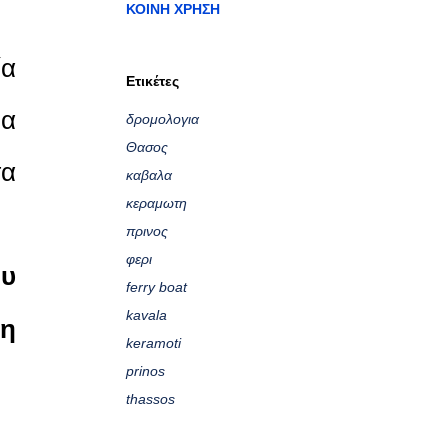
ΚΟΙΝΉ ΧΡΉΣΗ
ία
Ετικέτες
να
δρομολογια
Θασος
τα
καβαλα
κεραμωτη
πρινος
φερι
ου
ferry boat
kavala
τη
keramoti
prinos
thassos