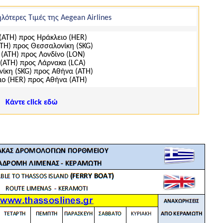
μηλότερες Τιμές της Aegean Airlines
(ΑΤΗ) προς Ηράκλειο (ΗΕR)
ΤΗ) προς Θεσσαλονίκη (SKG)
(ΑΤΗ) προς Λονδίνο (LON)
(ΑΤΗ) προς Λάρνακα (LCA)
ίκη (SKG) προς Αθήνα (ΑΤΗ)
ιο (ΗΕR) προς Αθήνα (ΑΤΗ)
Κάντε click εδώ