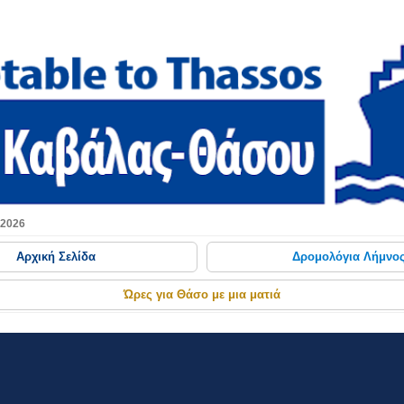
Μετάβαση στο κύριο περιεχόμενο
 2026
Αρχική Σελίδα
Δρομολόγια Λήμνο
Ώρες για Θάσο με μια ματιά