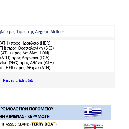
μηλότερες Τιμές της Aegean Airlines
(ΑΤΗ) προς Ηράκλειο (ΗΕR)
ΤΗ) προς Θεσσαλονίκη (SKG)
(ΑΤΗ) προς Λονδίνο (LON)
(ΑΤΗ) προς Λάρνακα (LCA)
ίκη (SKG) προς Αθήνα (ΑΤΗ)
ιο (ΗΕR) προς Αθήνα (ΑΤΗ)
Κάντε click εδώ