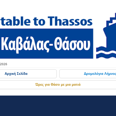
Μετάβαση στο κύριο περιεχόμενο
 2026
Αρχική Σελίδα
Δρομολόγια Λήμνο
Ώρες για Θάσο με μια ματιά