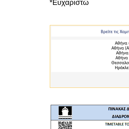
*Ευχαριστώ
Βρείτε τις Χα
Αθήνα 
Αθήνα (Α
Αθήνα 
Αθήνα 
Θεσσαλον
Ηράκλε