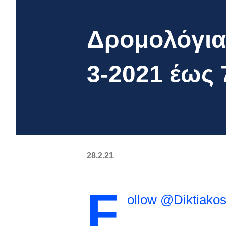
Δρομολόγια 
3-2021 έως 
28.2.21
F
ollow @Diktiako