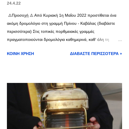
24.4.22
⚠️Προσοχή ⚠️ Από Κυριακή 1η Μαΐου 2022 προστίθεται ένα
ακόμη δρομολόγιο στη γραμμή Πρίνου - Καβάλας (διαβάστε
περισσότερα) Στις τοπικές πορθμειακές γραμμές
πραγματοποιούνται δρομολόγια καθημερινά, καθ' όλη τη
διάρκεια του έτους. Δεν υπάρχουν ημέρες χωρίς δρομολόγια. Τα
ΚΟΙΝΉ ΧΡΉΣΗ
ΔΙΑΒΆΣΤΕ ΠΕΡΙΣΣΌΤΕΡΑ »
κενά στον πίνακα (λευκά πλαίσια, εάν υπάρχουν) είναι επειδή
δεν έχουν ανακοινωθεί ακόμα τα δρομολόγια από όλες τις
εταιρίες. Οι πίνακες ανανεώνονται μόλις ανακοινώσουν τα
δρομολόγια οι ναυτιλιακές εταιρίες. Τα δρομολόγια στα πλαίσια
του πίνακα με την κόκκινη διαγώνια γραμμή δεν
πραγματοποιούνται. Tαξιδέψτε με την Aegean Airlines - Κλείστε
αεροπορικά εισιτήρια από €24* Κάντε κλικ >> εδώ Δρομολόγια
επόμενης εβδομάδας >> εδώ