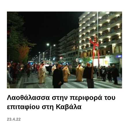
αεροδρόμιο Ελευθέριος Βενιζέλος της Αθήνας στις 18:00. Στη
συνέχεια το Άγιο Φως θα μεταφερθεί με τα αεροσκάφη της
AEGEAN και της Olympic Air και σε 7 επιπλέον προορισμούς
εντός της ελληνικής επικράτειας, τόσο με προγραμματισμένες
όσο και με έκτακτες ειδικές πτήσεις που θα πραγματοποιηθούν
για τον σκοπό αυτό. •Αθήνα-Θεσσαλονίκη A3 126 19:35 -
20:30, - •Αθήνα-Αλεξανδρούπολη A3 146 20:10 - 21:05 -
•Αθήνα-Χανιά A3 336 18:50 - 19:40 - •Αθήνα-Λάρισα OA 3002
(έκτακτη) 18:30 - 19:10 - •Λάρισα-Ιωάννινα OA 3003 (έκτακτη)
19:25 - 20:00 - •Ιωάννινα- Κέρκυρα OA 3004 (έκτακτη) 20:15 -
20:40 - ...
Λαοθάλασσα στην περιφορά του
επιταφίου στη Καβάλα
23.4.22