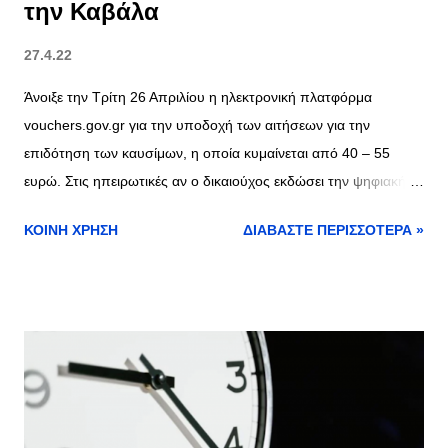
την Καβάλα
27.4.22
Άνοιξε την Τρίτη 26 Απριλίου η ηλεκτρονική πλατφόρμα
vouchers.gov.gr για την υποδοχή των αιτήσεων για την
επιδότηση των καυσίμων, η οποία κυμαίνεται από 40 – 55
ευρώ. Στις ηπειρωτικές αν ο δικαιούχος εκδώσει την ψηφιακή
χρεωστική κάρτα τότε το ποσό που θα λάβει είναι 45 ευρώ και
ΚΟΙΝΉ ΧΡΉΣΗ
ΔΙΑΒΆΣΤΕ ΠΕΡΙΣΣΌΤΕΡΑ »
στις νησιωτικές περιοχές τα 55. Η υποβολή των αιτήσεων θα
γίνεται ανάλογα με τον ΑΦΜ. Οι λεπτομέρειες της διαδικασίας
περιγράφονται στην Κοινή Υπουργική Απόφαση που
δημοσιεύθηκε σε ΦΕΚ και σύμφωνα με την οποία οι αιτήσεις
των δικαιούχων στην ειδική εφαρμογή γίνονται τμηματικά
ανάλογα με τον τελευταίο αριθμό του ΑΦΜ τους, ως εξής: –
26.4.2022 για ΑΦΜ που λήγουν σε 0 και – 27.4.2022 για ΑΦΜ
που λήγουν σε 2 και 3 – 28.4.2022 για ΑΦΜ που λήγουν σε 4