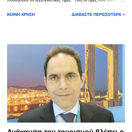
έμποροι έχουν πάρει την «κατηφόρα» με κίνδυνο να
ΚΟΙΝΉ ΧΡΉΣΗ
ΔΙΑΒΆΣΤΕ ΠΕΡΙΣΣΌΤΕΡΑ »
αναγκαστούν να πουλήσουν οι κτηνοτρόφοι κάτω από το
κόστος, την ώρα που οι τιμές στο «ράφι» έχουν αυξηθεί
σημαντικά. Το κόστος παραγωγής έχει εκτιναχτεί με τις
τεράστιες αυξήσεις στις ζωοτροφές και τα αγροεφόδια, τις
αυξήσεις στο ρεύμα και τα καύσιμα, στα ακτοπλοϊκά εισιτήρια.
Η κυβέρνηση ανακοίνωσε μέτρα κοροϊδία, που δεν καλύπτουν
στο ελάχιστο τις ανάγκες των αγροτοκτηνοτρόφων, ενώ την ίδια
στιγμή δίνει παχυλές ενισχύσεις σε εφοπλιστές, βιομηχάνους,
δισεκατομμύρια ευρώ στο ΝΑΤΟ και σε πολεμικούς
εξοπλισμούς. Αυτές τις μέρες περίμεναν οι κτηνοτρόφοι του
νησιού για να μπορέσουν να έχουν ένα εισόδημα για να ζήσουν
τις οικογένειας τους και να παραμείνουν στο επάγγελμα και
βρίσκονται αντιμέτωποι μ...
Ανάκαμψη του τουρισμού βλέπει ο