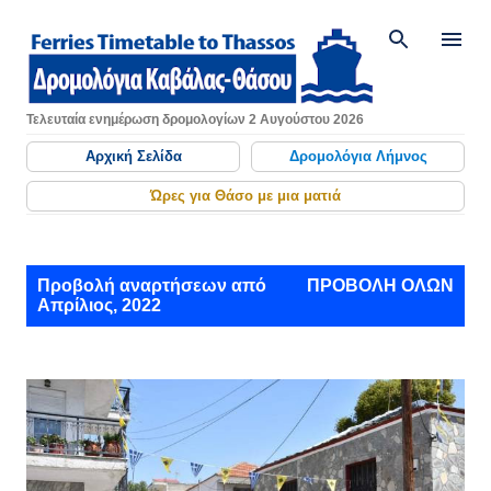
Μετάβαση στο κύριο περιεχόμενο
Τελευταία ενημέρωση δρομολογίων 2 Αυγούστου 2026
Αρχική Σελίδα
Δρομολόγια Λήμνος
Ώρες για Θάσο με μια ματιά
Α
Προβολή αναρτήσεων από
ΠΡΟΒΟΛΉ ΌΛΩΝ
Απρίλιος, 2022
ν
α
ρ
τ
ή