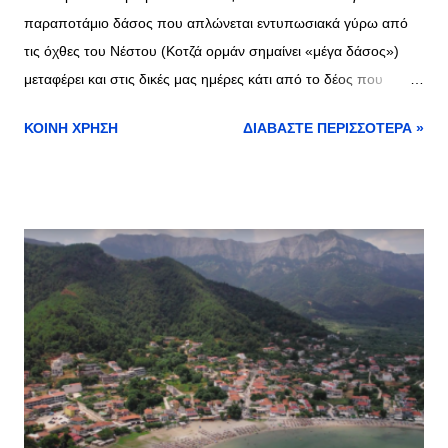
παραποτάμιο δάσος που απλώνεται εντυπωσιακά γύρω από
τις όχθες του Νέστου (Κοτζά ορμάν σημαίνει «μέγα δάσος»)
μεταφέρει και στις δικές μας ημέρες κάτι από το δέος που
προκαλεί εδώ και αιώνες. Ένας θησαυρός στον τόπο μας στην
ΚΟΙΝΉ ΧΡΉΣΗ
ΔΙΑΒΆΣΤΕ ΠΕΡΙΣΣΌΤΕΡΑ »
περιοχή του Δήμου Νέστου που από τα 75.000 χιλιάδες
στρέμματα που ήταν κάποτε, απέμειναν με το ζόρι
4.000χιλιάδες. «Ας τον διαφυλάξουμε όλοι μαζί για τις γενιές
που έρχονται», αναφέρει η Φωτεινή Αργυρίου η οποία
ανάρτησε το δημοσίευμα του travel.gr στον προσωπικό της
λογαριασμό. Πολλοί από όσους το έχουν επισκεφθεί κάνουν
λόγο για την τελευταία «ζούγκλα» που υπάρχει στην Ευρώπη
(τηρουμένων βέβαια όλων των αναλογιών). Δείτε εδώ το
δημοσιεύμα