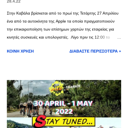
28.4.22
Στην Καβάλα βρίσκεται από το πρωί της Τετάρτης 27 Απριλίου
ένα από τα αυτοκίνητα της Apple τα οποία πραγματοποιούν
την επικαιροποίηση των επίσημων χαρτών της εταιρείας για
κινητές συσκευές και υπολογιστές. Λίγο πριν τις 12:00 το
όχημα πέρασε από το κέντρο της Καβάλας και συγκεκριμένα
ΚΟΙΝΉ ΧΡΉΣΗ
ΔΙΑΒΆΣΤΕ ΠΕΡΙΣΣΌΤΕΡΑ »
από την οδό Ομονοίας. Η ίδια διαδικασία γίνεται εδώ και μήνες
στις περισσότερες πόλεις της Ελλάδας πηγή