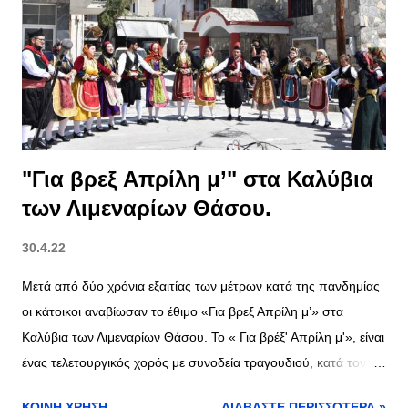
σ
ε
ι
ς
"Για βρεξ Απρίλη μ’" στα Καλύβια
των Λιμεναρίων Θάσου.
30.4.22
Μετά από δύο χρόνια εξαιτίας των μέτρων κατά της πανδημίας
οι κάτοικοι αναβίωσαν το έθιμο «Για βρεξ Απρίλη μ’» στα
Καλύβια των Λιμεναρίων Θάσου. Το « Για βρέξ' Απρίλη μ'», είναι
ένας τελετουργικός χορός με συνοδεία τραγουδιού, κατά τον
οποίο γίνεται επίκληση στον Απρίλη, στη Φύση, και ουσιαστικά
ΚΟΙΝΉ ΧΡΉΣΗ
ΔΙΑΒΆΣΤΕ ΠΕΡΙΣΣΌΤΕΡΑ »