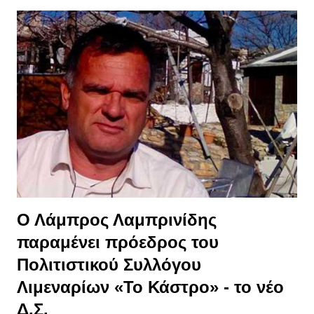
στο 80%, Εύβοια 90%, Θάσος 80%, Κεφαλονιά 70%,
Καλάβρυτα 70%. Τα στοιχεία αυτά αφορούν τόσο Έλληνες
ταξιδιώτες, όσο και ξένους επισκέπτες που είναι ήδη στη χώρα,
όπως Αμερικάνοι στη Σαντορίνη, Ρουμάνοι στη Θάσο,
Ισραηλινοί στα Ιωάννινα, Γάλλοι στο Ηράκλειο. Οι τρεις άξονες
της στρατηγικής για τον τουρισμό «Η στρατηγική του
υπουργείου τουρισμού επικεντρώνεται σε τρεις άξονες, πρώτον
να φωτίζουμε όλους τους προορισμούς της χώρας, δεύτερον
να επιμηκύνουμε την τουριστική περίοδο και τρίτον να φέρουμε
επισκέπτες νωρίτερα από ποτέ» τόνισε...
Ο Λάμπρος Λαμπρινίδης
παραμένει πρόεδρος του
Πολιτιστικού Συλλόγου
Λιμεναρίων «Το Κάστρο» - το νέο
Δ.Σ.