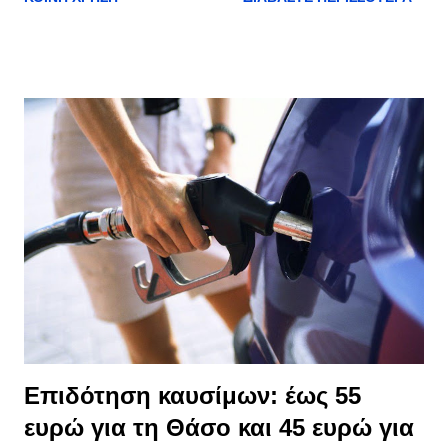
MTB Thassos Cup το οποίο συμπληρώνει 15 χρόνια
παρουσίας στα αγωνιστικά δρώμενα. Μέχρι σήμερα οι
συμμετοχές υπολογίζονται στις 400 από διάφορες χώρες
κυρίως Βαλκανικές, ενώ μαζί με τους συμμετέχοντες έρχονται
και συνοδοί που αυτόματα ο αριθμός των επισκεπτών
διπλασιάζεται. Δείτε περισσότερες πληροφορίες για τους
αγώνες, τις διαδρομές και τις συμμετοχές >> kavalanews.gr
Επιδότηση καυσίμων: έως 55
ευρώ για τη Θάσο και 45 ευρώ για