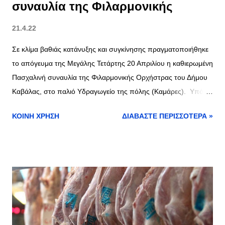
συναυλία της Φιλαρμονικής
21.4.22
Σε κλίμα βαθιάς κατάνυξης και συγκίνησης πραγματοποιήθηκε
το απόγευμα της Μεγάλης Τετάρτης 20 Απριλίου η καθιερωμένη
Πασχαλινή συναυλία της Φιλαρμονικής Ορχήστρας του Δήμου
Καβάλας, στο παλιό Υδραγωγείο της πόλης (Καμάρες). Υπό τη
διεύθυνση του Αρχιμουσικού της, Αθανασίου Παρμενίδη,
ΚΟΙΝΉ ΧΡΉΣΗ
ΔΙΑΒΆΣΤΕ ΠΕΡΙΣΣΌΤΕΡΑ »
παιάνισε πένθιμα εμβατήρια Ελλήνων και ξένων συνθετών, τα
οποία συνδέονται παραδοσιακά με την κορύφωση του Θείου
Δράματος. πηγή και περισσότερες φωτογραφίες >>
kavalanews.gr