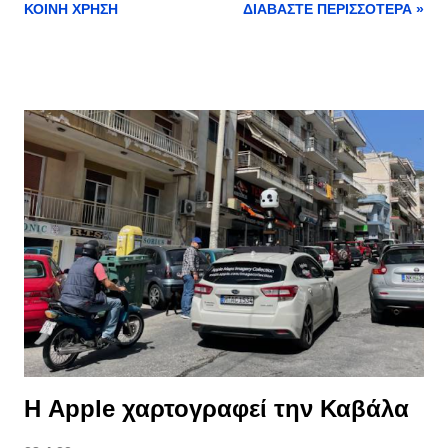
ΚΟΙΝΉ ΧΡΉΣΗ
ΔΙΑΒΆΣΤΕ ΠΕΡΙΣΣΌΤΕΡΑ »
Ιταλίας και ανθρώπους πραγματικά φιλόξενους. «Για πολλούς
Ιταλούς η ορεινή περιοχή Μολίζε της κεντρικής Ιταλίας…. «δεν
υπάρχει»! Η «συνωμοσία του Μολίζε» είναι ένα εθνικό τους
αστείο (;) για μία περιοχή που πραγματικά ο χρόνος έχει
σταματήσει. Κυκλοφορούν ως και χάρτες της Ιταλίας με μία
μαύρη τρύπα στη θέση του Μολίζε! Και όμως υπάρχει! Και το
είδαμε με τα μάτια μας!» λέει σε σχετική ανακοίνωση το σχολείο.
Αναλυτικά: «Ε, λοιπόν αυτό το Μολίζε και τα υπέροχα χωριά
του εμείς το είδαμε! Στις 26 Μαρτίου ως 2 Απριλίου στα πλαίσια
του προγράμματος Erasmus + “ Developing ICT and social
skills by cinema” εννέα μαθητές του σχολείου μας, του ΓΕΛ
Νέας Περάμου και τρείς καθηγητές ταξιδέψαμε στη περιοχή
αυτή ύστερα από...
Η Apple χαρτογραφεί την Καβάλα