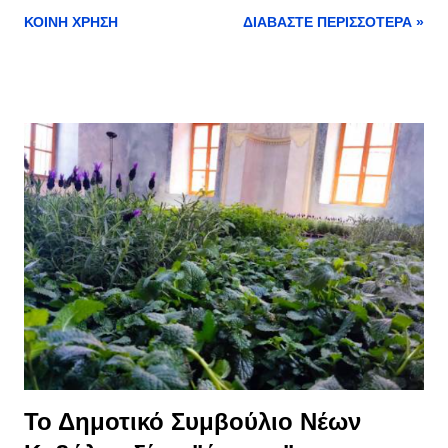
pass από 1η Μαΐου και επαναφορά της χωρητικότητας σε
ΚΟΙΝΉ ΧΡΉΣΗ
ΔΙΑΒΆΣΤΕ ΠΕΡΙΣΣΌΤΕΡΑ »
εστίαση και διασκέδαση στο 100%. Δεκτές έγιναν από την
κυβέρνηση όλες οι αλλαγές που εισηγήθηκε η επιτροπή των
ειδικών όσον αφορά στην χαλάρωση των μέτρων για τον
κορωνοϊό. Σύμφωνα με την επίσημη ανακοίνωση του
υπουργείου Υγείας: Στη συνεδρίασή της η Επιτροπή
Εμπειρογνωμόνων του Υπουργείου Υγείας εισηγήθηκε
ομόφωνα: 28/4/22, 9:17 μ.μ. Αναστολή covid pass από 1η
Μαΐου - Τί αλλάζει με τα rapid test στους ανεμβολίαστους από
1η Μαΐου και επαναφορά της χωρητικότητας σε εστίαση και
διασκέδαση στο 100%. – Αναστολή πιστοποιητικού EUDCC
στις πύλες εισόδου της χώρας. – 1 rapid τεστ την εβδομάδα
(από δύο που ήταν ως τώρα) στους ανεμβολίαστους
εργαζόμενους. Εξαιρούνται τα νοσοκομεία και οι Μονάδες
Φροντίδας Ηλ...
Το Δημοτικό Συμβούλιο Νέων