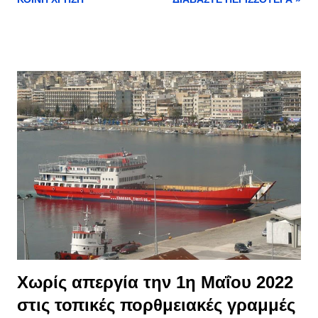
στο Θεό, για την ανοιξιάτικη βροχή. Πρόκειται για ένα έθιμο που
οι ρίζες του χάνονται στην αρχαιότητα, στην Διονυσιακή λατρεία
και στον Ορφισμό. Πραγματοποιείται κάθε χρόνο την Τρίτη
μέρα του Πάσχα, ενώ φέτος εκτός από τον Πολιτιστικό Σύλλογο
Λιμεναρίων «Το Κάστρο» συμμετείχε και ο Πολιτιστικός
Σύλλογος «το Μικρό Καζαβήτι». Ο Πολιτιστικός Σύλλογος
Λιμεναρίων «το Κάστρο» γράφει: «Μετά από 45 χρόνια
αναβίωσης του εθίμου, με 2 χρόνια αποχής λόγω πανδημίας,
φέτος και πάλι συνεπείς. Ευχαριστούμε όλους εσάς που με την
παρουσία σας συμβάλατε στην αναβίωση και δείξατε έμπρακτα
την αγάπη σας για τον τόπο και τα έθιμά του. Ευχαριστούμε
τον σύλλογο "το Μικρό Καζαβήτι" που δέχθηκε την π...
Χωρίς απεργία την 1η Μαΐου 2022
στις τοπικές πορθμειακές γραμμές