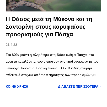
Η Θάσος μετά τη Μύκονο και τη
Σαντορίνη στους κορυφαίους
προορισμούς για Πάσχα
21.4.22
Στο 80% φτάνει η πληρότητα στη Θάσο ενόψει Πάσχα, στα
ανοιχτά καταλύματα που υπάρχουν στο νησί σύμφωνα με τον
υπουργό Τουρισμό, Βασίλη Κικίλια. Ο κ. Κικίλιας ανέφερε
ενδεικτικά στοιχεία από τις πληρότητες των προορισμών για τις
διακοπές του Πάσχα, σε ανοικτά καταλύματα τόσο σε
ΚΟΙΝΉ ΧΡΉΣΗ
ΔΙΑΒΆΣΤΕ ΠΕΡΙΣΣΌΤΕΡΑ »
δημοφιλείς προορισμούς, όπως η Μύκονος 85%, Ηράκλειο
85%, Σαντορίνη 90%, Ιωάννινα 90% όσο και άλλες περιοχές
της Ελλάδας, όπως Ναύπακτος 100% με την Αιτωλοακαρνανία