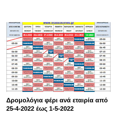
(Δεκαπενταύγουστος), ⦁Παρασκευή 28 Οκτωβρίου, και τέλος
⦁26 Δεκεμβρίου 2022 η δεύτερη μέρα των Χριστουγέννων αφού
τα Χριστούγεννα πέφτουν Κυριακή 25 Δεκεμβρίου.
Δρομολόγια φέρι ανά εταιρία από
25-4-2022 έως 1-5-2022