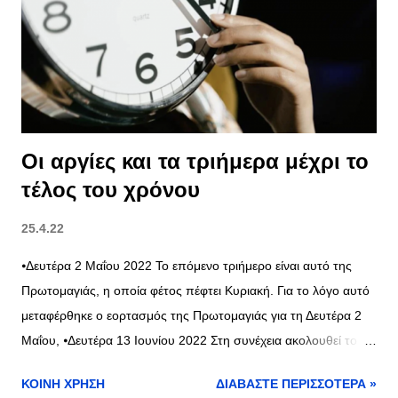
και 5 – 29.4.2022 για ΑΦΜ που λήγουν σε 6 και 7 – 30.4.2022
για ΑΦΜ που λήγουν σε 8 και 9 – Από την 1η.5.2022 και εξής,
είναι δυνατή η υποβολή αιτήσεων, ανεξαρτήτως του λήγοντος
αριθμού του Α.Φ.Μ. των φυσικών προσώπων. Η πρόσβαση
στην ηλεκτρονική πλατφόρμα θα γίνετ...
Οι αργίες και τα τριήμερα μέχρι το
τέλος του χρόνου
25.4.22
⦁Δευτέρα 2 Μαΐου 2022 Το επόμενο τριήμερο είναι αυτό της
Πρωτομαγιάς, η οποία φέτος πέφτει Κυριακή. Για το λόγο αυτό
μεταφέρθηκε ο εορτασμός της Πρωτομαγιάς για τη Δευτέρα 2
Μαΐου, ⦁Δευτέρα 13 Ιουνίου 2022 Στη συνέχεια ακολουθεί το
τριήμερο του Αγίου Πνεύματος, που φέτος πέφτει τη Δευτέρα
ΚΟΙΝΉ ΧΡΉΣΗ
ΔΙΑΒΆΣΤΕ ΠΕΡΙΣΣΌΤΕΡΑ »
13 Ιουνίου, ⦁Δευτέρα 15 Αυγούστου 2022