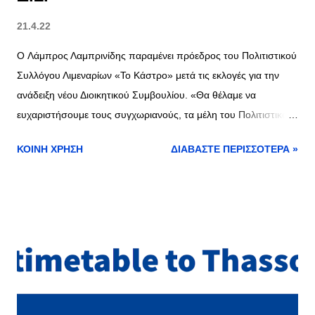
21.4.22
O Λάμπρος Λαμπρινίδης παραμένει πρόεδρος του Πολιτιστικού
Συλλόγου Λιμεναρίων «Το Κάστρο» μετά τις εκλογές για την
ανάδειξη νέου Διοικητικού Συμβουλίου. «Θα θέλαμε να
ευχαριστήσουμε τους συγχωριανούς, τα μέλη του Πολιτιστικού
Συλλόγου Λιμεναρίων το "Κάστρο" που μαζικά συμμετείχαν στις
ΚΟΙΝΉ ΧΡΉΣΗ
ΔΙΑΒΆΣΤΕ ΠΕΡΙΣΣΌΤΕΡΑ »
εκλογές για την ανάδειξη νέου Διοικητικού Συμβουλίου. Από την
συγκινητική προσέλευση. Άλλη μια φορά εισπράττουμε. Άλλη
μια φορά δεσμευόμαστε», αναφέρει ο Σύλλογος σε σχετική
ανακοίνωση. Με την διαδικασία συγκρότησης σε σώμα, το
Διοικητικό Συμβούλιο έχει ως εξής: Πρόεδρος: Λάμπρος
Λαμπρινίδης Αντιπρόεδρος: Στέλιος Στρατηγέντας Γραμματέας:
Γιώτα Καρτάλη Ταμίας: Αγγελική Καρδαμελίτη – Φραγκίδου
Μέλος: Αναστασία Τσώμου Αναπλ: Σωτήρης Πασσάς.
Εξελεγκτική Επιτροπή: - Ανδρέας Καλαμαράς Πελαγία