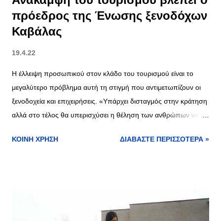
πρόεδρος της Ένωσης ξενοδόχων
Καβάλας
19.4.22
Η έλλειψη προσωπικού στον κλάδο του τουρισμού είναι το
μεγαλύτερο πρόβλημα αυτή τη στιγμή που αντιμετωπίζουν οι
ξενοδοχεία και επιχειρήσεις. «Υπάρχει δισταγμός στην κράτηση
αλλά στο τέλος θα υπερισχύσει η θέληση των ανθρώπων να
κάνουν διακοπές, αλλά αν δεν υπάρξει το ανθρώπινό δυναμικό
ΚΟΙΝΉ ΧΡΉΣΗ
ΔΙΑΒΆΣΤΕ ΠΕΡΙΣΣΌΤΕΡΑ »
δεν μπορείς να δουλέψεις», λέει στον ΚavalaNews 102.8 ο
πρόεδρος της Ένωσης Ξενοδόχων Καβάλας, Αντώνης
Μιτζάλης. «Δεν αφορά μόνο την Καβάλα και τη Θάσο, είναι
παγκόσμιο φαινόμενο. Έχουμε δύο χρόνια με κλειστά ή
ημίκλειστα ξενοδοχεία και επιχειρήσεις και πολύς κόσμος έφυγε
από τον κλάδο. Μετακινήθηκαν στα τρόφιμα, σούπερ μάρκετ,