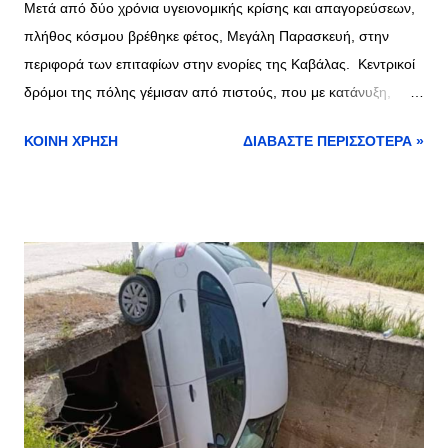
Μετά από δύο χρόνια υγειονομικής κρίσης και απαγορεύσεων,
πλήθος κόσμου βρέθηκε φέτος, Μεγάλη Παρασκευή, στην
περιφορά των επιταφίων στην ενορίες της Καβάλας. Κεντρικοί
δρόμοι της πόλης γέμισαν από πιστούς, που με κατάνυξη,
ευλάβεια με ένα κερί χέρι, σιγοέψελναν το «Ω! Γλυκύ Μου
ΚΟΙΝΉ ΧΡΉΣΗ
ΔΙΑΒΆΣΤΕ ΠΕΡΙΣΣΌΤΕΡΑ »
Έαρ». Στον Μητροπολιτικό Ναό Τιμίου Προδρόμου Καβάλας
στη συνοικία του Αγίου Ιωάννη, χοροστάτησε ο μητροπολίτης
Φιλίππων Νεαπόλεως και Θάσου Στέφανος, ενώ στην
περιφορά, προπορευόταν οι φιλαρμονική του Δήμου Καβάλας,
παιανίζοντας πένθιμα εμβατήρια. Στην συντριπτική πλειοψηφία
τους οι πιστοί φορούσαν μάσκες πηγή και περισσότερες
φωτογραφίες εδώ >> kavalanews.gr