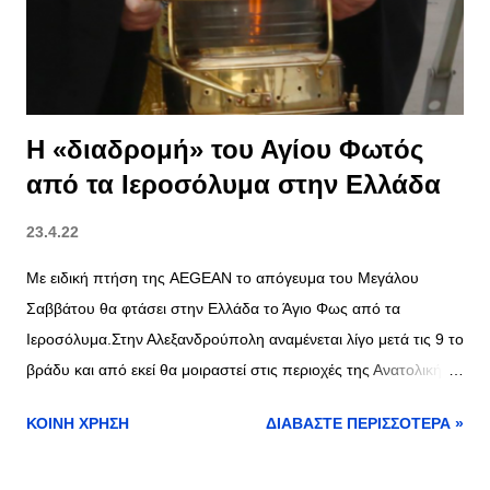
Η «διαδρομή» του Αγίου Φωτός
από τα Ιεροσόλυμα στην Ελλάδα
23.4.22
Με ειδική πτήση της AEGEAN το απόγευμα του Μεγάλου
Σαββάτου θα φτάσει στην Ελλάδα το Άγιο Φως από τα
Ιεροσόλυμα.Στην Αλεξανδρούπολη αναμένεται λίγο μετά τις 9 το
βράδυ και από εκεί θα μοιραστεί στις περιοχές της Ανατολικής
Μακεδονίας Θράκης. Ειδικότερα το αεροσκάφος Α320neo της
ΚΟΙΝΉ ΧΡΉΣΗ
ΔΙΑΒΆΣΤΕ ΠΕΡΙΣΣΌΤΕΡΑ »
AEGEAN που θα μεταφέρει το Άγιο Φως και ολιγομελή
διπλωματική αποστολή αναμένεται να προσγειωθεί στο