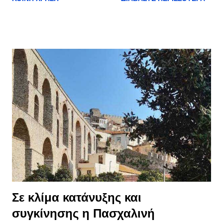
(μέχρι και Κυριακή του Πάσχα εδώ >> dromologia-kavalas-
thasou.blogspot.com και τα δρομολόγια της επόμενης
εβδομάδας (μέχρι και 6 Μαΐου) εδώ >> dromologia-kavalas-
thasou.blogspot.com/p/blog-page_30.html #αρχική_σελίδα
Σε κλίμα κατάνυξης και
συγκίνησης η Πασχαλινή