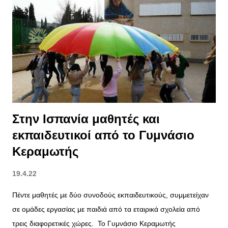
ντελίβερι, ή πήγαν στο εξωτερικό», λέει ο κ. Μιτζάλης.
«Δημιουργείται ένα κενό που δεν αναπληρώνεται σε μία σεζόν.
Μπορεί να πάρει και τρία χρόνια για να βρεθεί κόσμος να
απασχοληθεί σε αυτό», επισημαίνει. «Πρέπει να βλέπουμε τα
πράγματα αισιόδοξα. Είμαστε στην χρονιά της ανάκαμψης. Τα
υγειονομικά μέτρα από 1η Μαΐου φεύγουν και αυτό θα δώσει
ώθηση στον οδικό τουρισμού. ...
Στην Ισπανία μαθητές και
εκπαιδευτικοί από το Γυμνάσιο
Κεραμωτής
19.4.22
Πέντε μαθητές με δύο συνοδούς εκπαιδευτικούς, συμμετείχαν
σε ομάδες εργασίας με παιδιά από τα εταιρικά σχολεία από
τρεις διαφορετικές χώρες. Το Γυμνάσιο Κεραμωτής