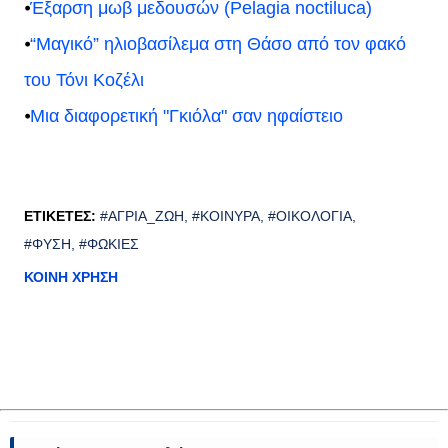
⦁
Έξαρση μωβ μεδουσών (Pelagia noctiluca)
⦁
“Μαγικό” ηλιοβασίλεμα στη Θάσο από τον φακό
του Τόνι Κοζέλι
⦁
Μια διαφορετική "Γκιόλα" σαν ηφαίστειο
ΕΤΙΚΈΤΕΣ:
#ΆΓΡΙΑ_ΖΩΉ
#ΚΟΊΝΥΡΑ
#ΟΙΚΟΛΟΓΊΑ
#ΦΎΣΗ
#ΦΏΚΙΕΣ
ΚΟΙΝΉ ΧΡΉΣΗ