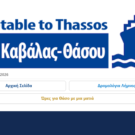
Μετάβαση στο κύριο περιεχόμενο
 2026
Αρχική Σελίδα
Δρομολόγια Λήμνο
Ώρες για Θάσο με μια ματιά