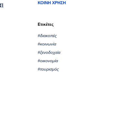
αι
ΚΟΙΝΉ ΧΡΉΣΗ
Ετικέτες
#διακοπές
#κοινωνία
#ξενοδοχεία
#οικονομία
#τουρισμός