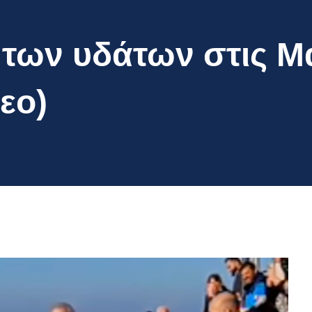
 των υδάτων στις Μ
εο)