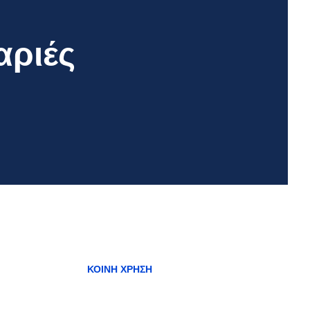
αριές
ΚΟΙΝΉ ΧΡΉΣΗ