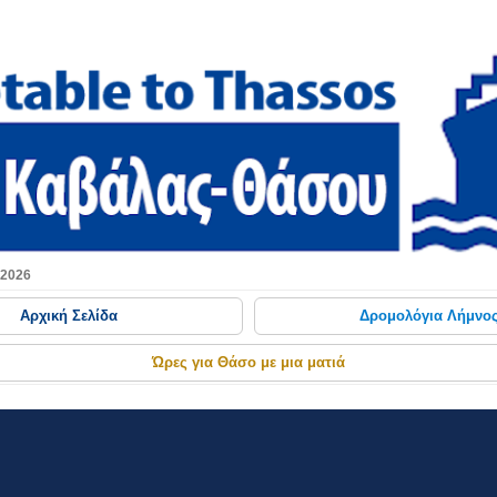
Μετάβαση στο κύριο περιεχόμενο
 2026
Αρχική Σελίδα
Δρομολόγια Λήμνο
Ώρες για Θάσο με μια ματιά