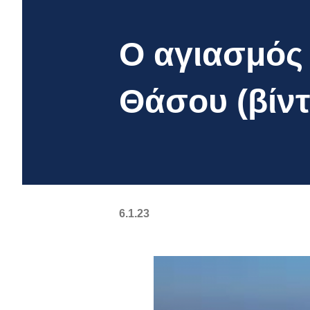
O αγιασμός
Θάσου (βίντ
6.1.23