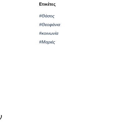
Ετικέτες
#Θάσος
#Θεοφάνια
#κοινωνία
#Μαριές
ν