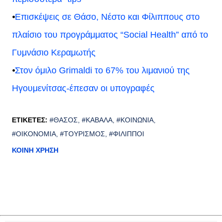
⦁
Eπισκέψεις σε Θάσο, Νέστο και Φίλιππους στο
πλαίσιο του προγράμματος “Social Health” από το
Γυμνάσιο Κεραμωτής
⦁
Στον όμιλο Grimaldi το 67% του λιμανιού της
Ηγουμενίτσας-έπεσαν οι υπογραφές
ΕΤΙΚΈΤΕΣ:
#ΘΆΣΟΣ
#ΚΑΒΆΛΑ
#ΚΟΙΝΩΝΊΑ
#ΟΙΚΟΝΟΜΊΑ
#ΤΟΥΡΙΣΜΌΣ
#ΦΊΛΙΠΠΟΙ
ΚΟΙΝΉ ΧΡΉΣΗ