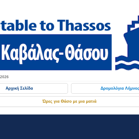
Μετάβαση στο κύριο περιεχόμενο
 2026
Αρχική Σελίδα
Δρομολόγια Λήμνο
Ώρες για Θάσο με μια ματιά