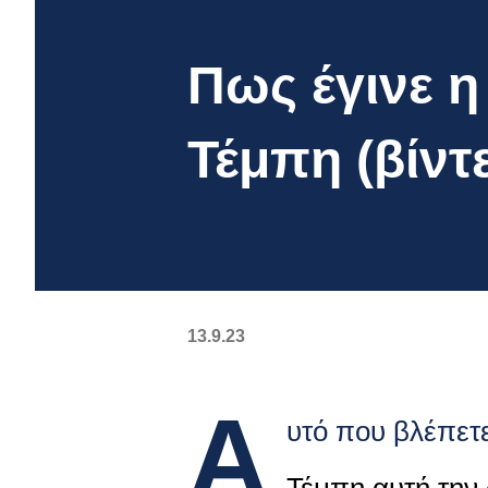
Πως έγινε η
Τέμπη (βίντ
13.9.23
Α
υτό που βλέπετε
Τέμπη αυτή την