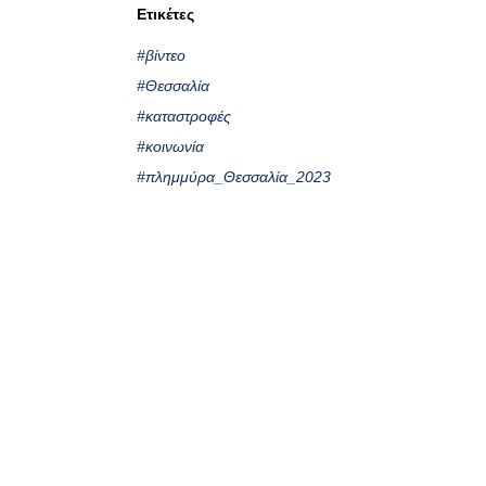
Ετικέτες
#βίντεο
#Θεσσαλία
#καταστροφές
#κοινωνία
#πλημμύρα_Θεσσαλία_2023