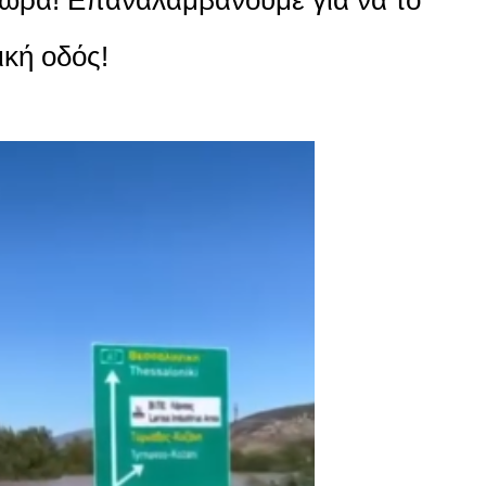
ική οδός!