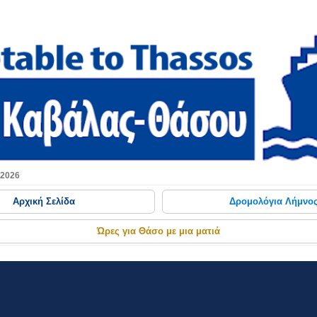
Μετάβαση στο κύριο περιεχόμενο
 2026
Αρχική Σελίδα
Δρομολόγια Λήμνο
Ώρες για Θάσο με μια ματιά