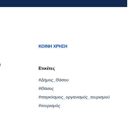
ΚΟΙΝΉ ΧΡΉΣΗ
ο
Ετικέτες
#Δήμος_Θάσου
#Θάσος
#παγκόσμιος_οργανισμός_τουρισμού
#τουρισμός