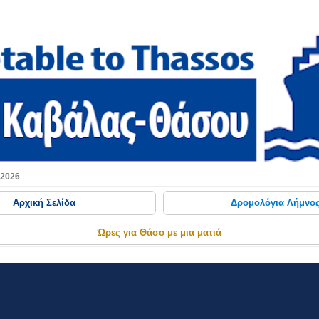
Μετάβαση στο κύριο περιεχόμενο
 2026
Αρχική Σελίδα
Δρομολόγια Λήμνο
Ώρες για Θάσο με μια ματιά