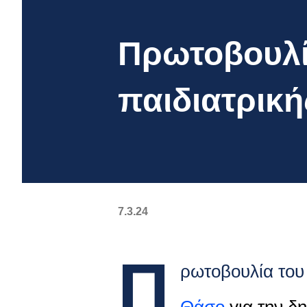
Πρωτοβουλί
παιδιατρικ
7.3.24
Π
ρωτοβουλία του 
Θάσο
για την δ