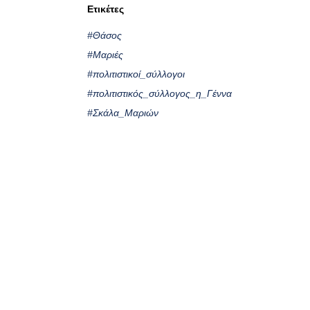
Ετικέτες
#Θάσος
#Μαριές
#πολιτιστικοί_σύλλογοι
#πολιτιστικός_σύλλογος_η_Γέννα
#Σκάλα_Μαριών