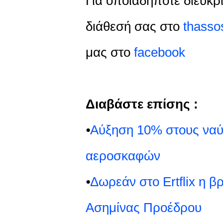
Για οποιαδήποτε διευκρί
διάθεσή σας στο
thass
μας στο
facebook
Διαβάστε επίσης :
⦁
Αύξηση 10% στους ναύ
αεροσκαφών
⦁
Δωρεάν στο Ertflix η β
Ασημίνας Προέδρου