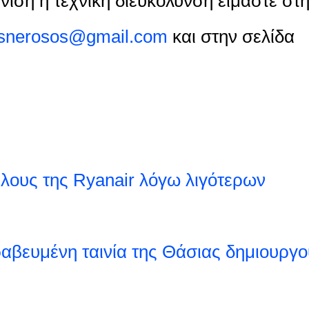
νιση ή τεχνική διευκόλυνση είμαστε στ
osnerosos@gmail.com
και στην σελίδα
λους της Ryanair λόγω λιγότερων
ραβευμένη ταινία της Θάσιας δημιουργο