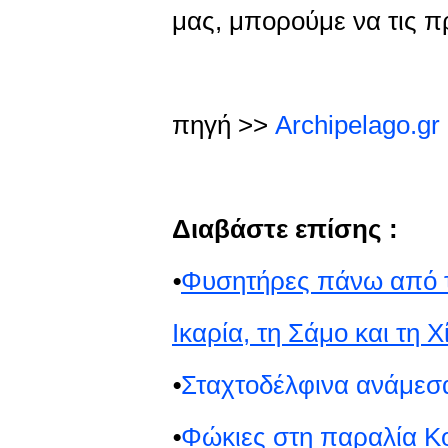
μας, μπορούμε να τις 
πηγή >>
Archipelago.gr
Διαβάστε επίσης :
⦁
Φυσητήρες πάνω από τ
Ικαρία, τη Σάμο και τη Χ
⦁
Σταχτοδέλφινα ανάμεσα 
⦁
Φώκιες στη παραλία Κο