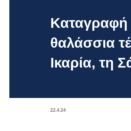
Καταγραφή 
θαλάσσια τ
Ικαρία, τη Σ
22.4.24