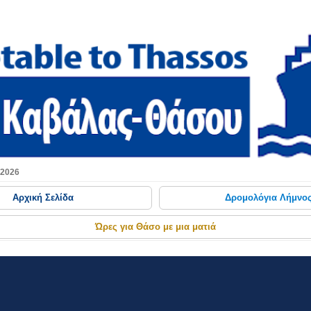
Μετάβαση στο κύριο περιεχόμενο
 2026
Αρχική Σελίδα
Δρομολόγια Λήμνο
Ώρες για Θάσο με μια ματιά