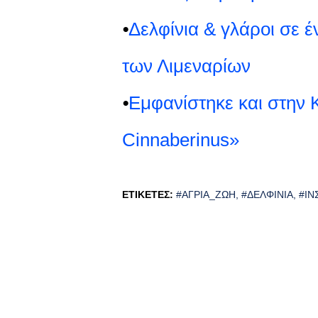
⦁
Δελφίνια & γλάροι σε έ
των Λιμεναρίων
⦁
Εμφανίστηκε και στην 
Cinnaberinus»
ΕΤΙΚΈΤΕΣ:
#ΆΓΡΙΑ_ΖΩΉ
#ΔΕΛΦΊΝΙΑ
#ΙΝ