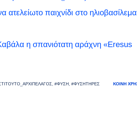
να ατελείωτο παιχνίδι στο ηλιοβασίλεμα
Καβάλα η σπανιότατη αράχνη «Eresus
ΣΤΙΤΟΎΤΟ_ΑΡΧΙΠΈΛΑΓΟΣ
#ΦΎΣΗ
#ΦΥΣΗΤΉΡΕΣ
ΚΟΙΝΉ ΧΡΉ