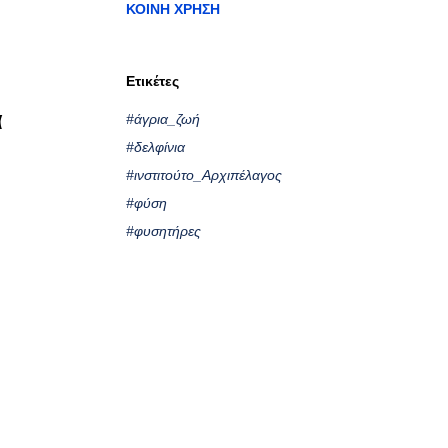
ΚΟΙΝΉ ΧΡΉΣΗ
Ετικέτες
ά
#άγρια_ζωή
#δελφίνια
#ινστιτούτο_Αρχιπέλαγος
#φύση
#φυσητήρες