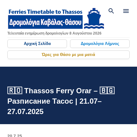
Μετάβαση στο κύριο περιεχόμενο
Τελευταία ενημέρωση δρομολογίων 8 Αυγούστου 2026
Αρχική Σελίδα
Δρομολόγια Λήμνος
Ώρες για Θάσο με μια ματιά
🇷🇴 Thassos Ferry Orar – 🇧🇬
Разписание Тасос | 21.07–
27.07.2025
20.7.25