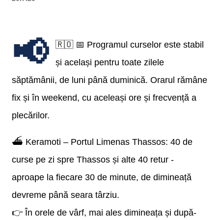
📢
🇷🇴 📅 Programul curselor este stabil
și același pentru toate zilele
săptămânii, de luni până duminică. Orarul rămâne
fix și în weekend, cu aceleași ore și frecvență a
plecărilor.
⛴ Keramoti – Portul Limenas Thassos: 40 de
curse pe zi spre Thassos și alte 40 retur -
aproape la fiecare 30 de minute, de dimineață
devreme până seara târziu.
👉 În orele de vârf, mai ales dimineața și după-