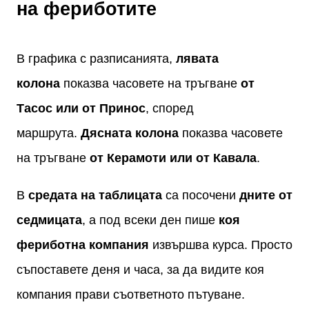
на фериботите
В графика с разписанията,
лявата
колона
показва часовете на тръгване
от
Тасос или от Принос
, според
маршрута.
Дясната колона
показва часовете
на тръгване
от Керамоти или от Кавала
.
В
средата на таблицата
са посочени
дните от
седмицата
, а под всеки ден пише
коя
фериботна компания
извършва курса. Просто
съпоставете деня и часа, за да видите коя
компания прави съответното пътуване.