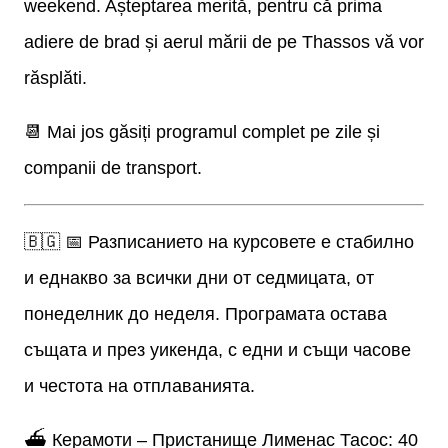
weekend. Așteptarea merită, pentru că prima
adiere de brad și aerul mării de pe Thassos vă vor
răsplăti.
📆 Mai jos găsiți programul complet pe zile și
companii de transport.
🇧🇬 📅 Разписанието на курсовете е стабилно
и еднакво за всички дни от седмицата, от
понеделник до неделя. Програмата остава
същата и през уикенда, с едни и същи часове
и честота на отплаванията.
⛴ Керамоти – Пристанище Лименас Тасос: 40