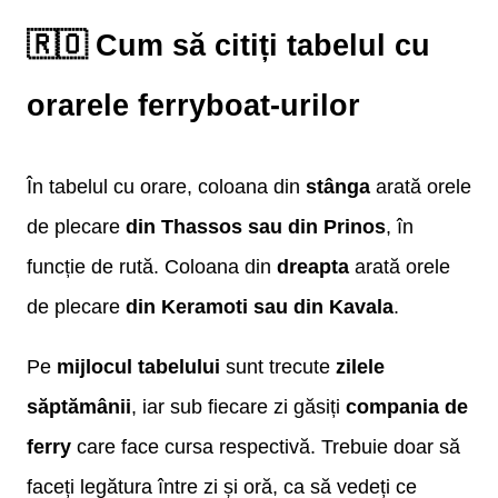
🇷🇴 Cum să citiți tabelul cu
orarele ferryboat-urilor
În tabelul cu orare, coloana din
stânga
arată orele
de plecare
din Thassos sau din Prinos
, în
funcție de rută. Coloana din
dreapta
arată orele
de plecare
din Keramoti sau din Kavala
.
Pe
mijlocul tabelului
sunt trecute
zilele
săptămânii
, iar sub fiecare zi găsiți
compania de
ferry
care face cursa respectivă. Trebuie doar să
faceți legătura între zi și oră, ca să vedeți ce