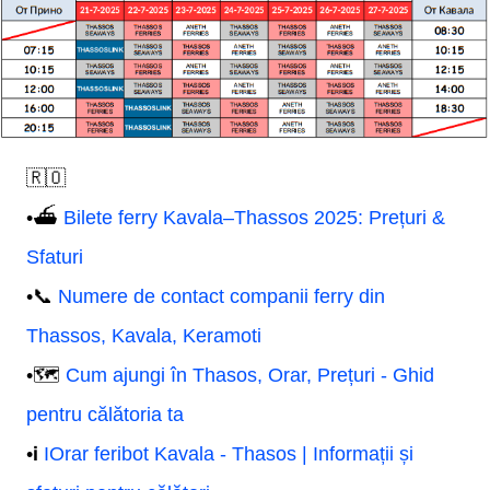
🇷🇴
•⛴️
Bilete ferry Kavala–Thassos 2025: Prețuri &
Sfaturi
•📞
Numere de contact companii ferry din
Thassos, Kavala, Keramoti
•🗺️
Cum ajungi în Thasos, Orar, Prețuri - Ghid
pentru călătoria ta
•ℹ️
IOrar feribot Kavala - Thasos | Informații și