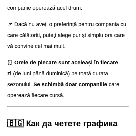
companie operează acel drum.
📌 Dacă nu aveți o preferință pentru compania cu
care călătoriți, puteți alege pur și simplu ora care
vă convine cel mai mult.
⏰
Orele de plecare sunt aceleași în fiecare
zi
(de luni până duminică) pe toată durata
sezonului.
Se schimbă doar companiile
care
operează fiecare cursă.
🇧🇬 Как да четете графика