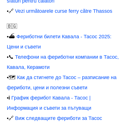
sfaturi pentru călători
•🔗
Vezi următoarele curse ferry către Thassos
🇧🇬
•⛴️
Фериботни билети Кавала - Тасос 2025:
Цени и съвети
•📞
Телефони на фериботни компании в Тасос,
Кавала, Керамоти
•🗺️
Как да стигнете до Тасос – разписание на
фериботи, цени и полезни съвети
•ℹ️
График ферибот Кавала - Тасос |
Информация и съвети за пътуващи
•🔗
Виж следващите фериботи за Тасос