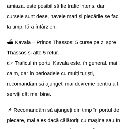
amiaza, este posibil să fie trafic intens, dar
cursele sunt dese, navele mari și plecările se fac
la timp, fără întârzieri.
⛴ Kavala – Prinos Thassos: 5 curse pe zi spre
Thassos și alte 5 retur.
👉 Traficul în portul Kavala este, în general, mai
calm, dar în perioadele cu mulți turiști,
recomandăm să ajungeți mai devreme pentru a fi
serviți cât mai bine.
📌 Recomandăm să ajungeți din timp în portul de
plecare, mai ales dacă călătoriți cu mașina sau în