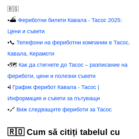
🇧🇬
•⛴️
Фериботни билети Кавала - Тасос 2025:
Цени и съвети
•📞
Телефони на фериботни компании в Тасос,
Кавала, Керамоти
•🗺️
Как да стигнете до Тасос – разписание на
фериботи, цени и полезни съвети
•ℹ️
График ферибот Кавала - Тасос |
Информация и съвети за пътуващи
•🔗
Виж следващите фериботи за Тасос
🇷🇴 Cum să citiți tabelul cu