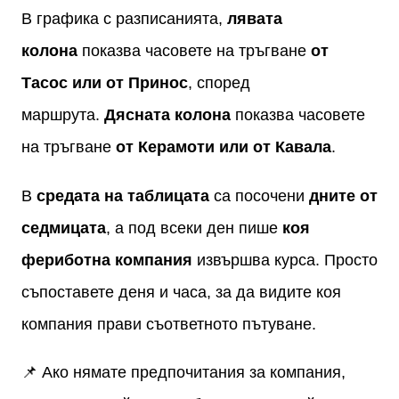
В графика с разписанията,
лявата
колона
показва часовете на тръгване
от
Тасос или от Принос
, според
маршрута.
Дясната колона
показва часовете
на тръгване
от Керамоти или от Кавала
.
В
средата на таблицата
са посочени
дните от
седмицата
, а под всеки ден пише
коя
фериботна компания
извършва курса. Просто
съпоставете деня и часа, за да видите коя
компания прави съответното пътуване.
📌 Ако нямате предпочитания за компания,