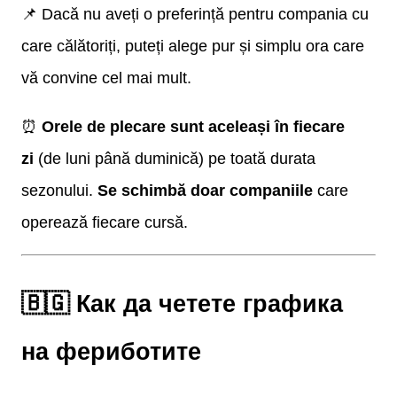
📌 Dacă nu aveți o preferință pentru compania cu
care călătoriți, puteți alege pur și simplu ora care
vă convine cel mai mult.
⏰
Orele de plecare sunt aceleași în fiecare
zi
(de luni până duminică) pe toată durata
sezonului.
Se schimbă doar companiile
care
operează fiecare cursă.
🇧🇬 Как да четете графика
на фериботите