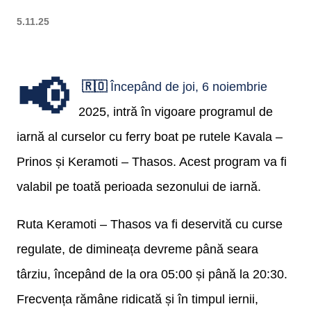
5.11.25
📢
🇷🇴
Începând de joi, 6 noiembrie
2025, intră în vigoare programul de
iarnă al curselor cu ferry boat pe rutele Kavala –
Prinos și Keramoti – Thasos. Acest program va fi
valabil pe toată perioada sezonului de iarnă.
Ruta Keramoti – Thasos va fi deservită cu curse
regulate, de dimineața devreme până seara
târziu, începând de la ora 05:00 și până la 20:30.
Frecvența rămâne ridicată și în timpul iernii,