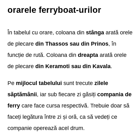
orarele ferryboat-urilor
În tabelul cu orare, coloana din
stânga
arată orele
de plecare
din Thassos sau din Prinos
, în
funcție de rută. Coloana din
dreapta
arată orele
de plecare
din Keramoti sau din Kavala
.
Pe
mijlocul tabelului
sunt trecute
zilele
săptămânii
, iar sub fiecare zi găsiți
compania de
ferry
care face cursa respectivă. Trebuie doar să
faceți legătura între zi și oră, ca să vedeți ce
companie operează acel drum.