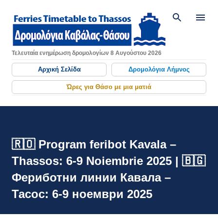
Μετάβαση στο κύριο περιεχόμενο
Τελευταία ενημέρωση δρομολογίων 8 Αυγούστου 2026
Αρχική Σελίδα
Δρομολόγια Λήμνος
Ώρες για Θάσο με μια ματιά
🇷🇴 Program feribot Kavala –
Thassos: 6-9 Noiembrie 2025 | 🇧🇬
Фериботни линии Кавала –
Тасос: 6-9 ноември 2025