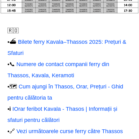
🇷🇴
•⛴️
Bilete ferry Kavala–Thassos 2025: Prețuri &
Sfaturi
•📞
Numere de contact companii ferry din
Thassos, Kavala, Keramoti
•🗺️
Cum ajungi în Thasos, Orar, Prețuri - Ghid
pentru călătoria ta
•ℹ️
IOrar feribot Kavala - Thasos | Informații și
sfaturi pentru călători
•🔗
Vezi următoarele curse ferry către Thassos