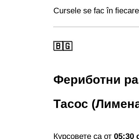
Cursele se fac în fiecare
🇧🇬
Фериботни ра
Тасос (Лимен
Курсовете са от
05:30 