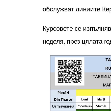
обслужват линиите Кер
Курсовете се изпълняв
неделя, през цялата г