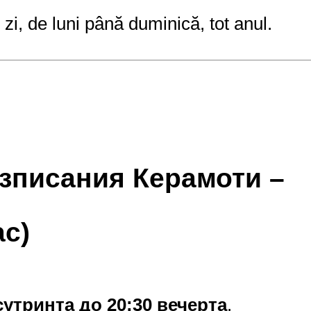
 zi, de luni până duminică, tot anul.
зписания Керамоти –
ас)
сутринта до 20:30 вечерта
.