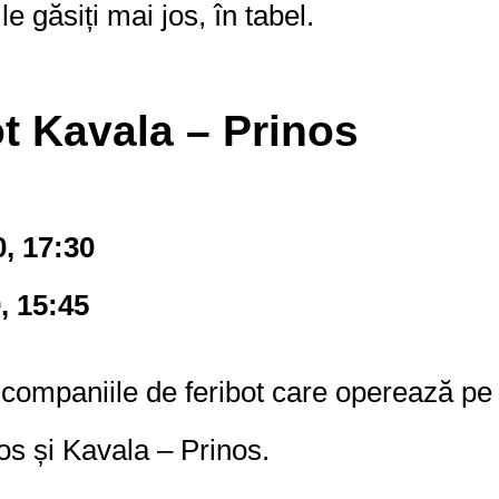
e găsiți mai jos, în tabel.
t Kavala – Prinos
0, 17:30
, 15:45
 companiile de feribot care operează pe
os și Kavala – Prinos.