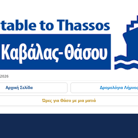
Μετάβαση στο κύριο περιεχόμενο
 2026
Αρχική Σελίδα
Δρομολόγια Λήμνο
Ώρες για Θάσο με μια ματιά