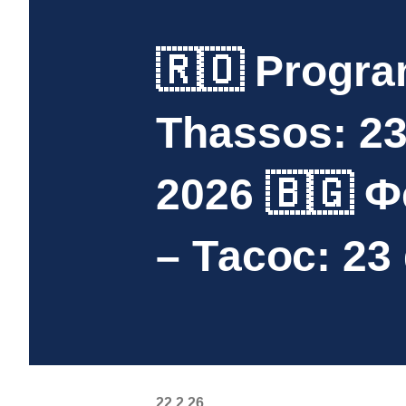
🇷🇴 Progra
Thassos: 23
2026 🇧🇬 
– Тасос: 23
22.2.26