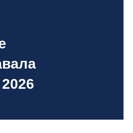
e
авала
 2026