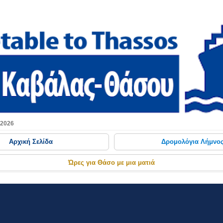
Μετάβαση στο κύριο περιεχόμενο
 2026
Αρχική Σελίδα
Δρομολόγια Λήμνο
Ώρες για Θάσο με μια ματιά