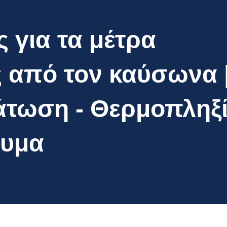
 για τα μέτρα
 από τον καύσωνα |
άτωση - Θερμοπληξί
αυμα