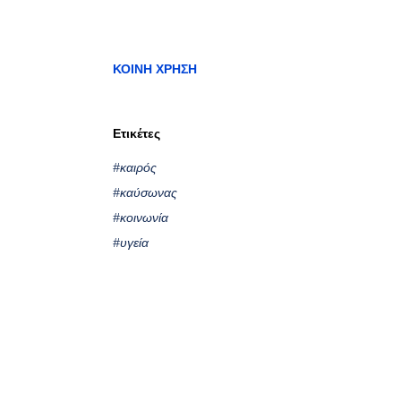
ΚΟΙΝΉ ΧΡΉΣΗ
Ετικέτες
#καιρός
#καύσωνας
#κοινωνία
#υγεία