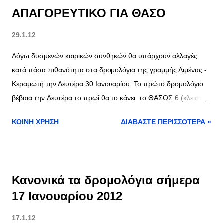
ΑΠΑΓΟΡΕΥΤΙΚΟ ΓΙΑ ΘΑΣΟ
29.1.12
Λόγω δυσμενών καιρικών συνθηκών θα υπάρχουν αλλαγές
κατά πάσα πιθανότητα στα δρομολόγια της γραμμής Λιμένας -
Κεραμωτή την Δευτέρα 30 Ιανουαρίου. Το πρώτο δρομολόγιο
βέβαια την Δευτέρα το πρωΐ θα το κάνει το ΘΑΣΟΣ 6 (κλειστού
τύπου) οπότε από Λιμένα για Κεραμωτή στις 05:45 και
ΚΟΙΝΉ ΧΡΉΣΗ
ΔΙΑΒΆΣΤΕ ΠΕΡΙΣΣΌΤΕΡΑ »
αντίστοιχα το πρώτο δρομολόγιο από Κεραμωτή για Λιμένα στις
07:00 θα γίνουν κανονικά , αν βέβαια το επιτρέψει ο καιρός και
δεν επιδεινωθεί.Η γραμμή Πρίνου Καβάλας το ποιο πιθανό είναι
να παραμείνει κλειστή. Για όλες τις περιπτώσεις θα σας
Κανονικά τα δρομολόγια σήμερα
ενημερώσω νωρίς το πρωΐ με νέα ανάρτηση.
17 Ιανουαρίου 2012
17.1.12