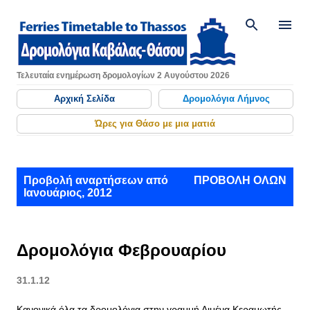
Μετάβαση στο κύριο περιεχόμενο
Τελευταία ενημέρωση δρομολογίων 2 Αυγούστου 2026
Αρχική Σελίδα
Δρομολόγια Λήμνος
Ώρες για Θάσο με μια ματιά
Α
Προβολή αναρτήσεων από
ΠΡΟΒΟΛΉ ΌΛΩΝ
Ιανουάριος, 2012
ν
α
ρ
Δρομολόγια Φεβρουαρίου
τ
31.1.12
ή
Κανονικά όλα τα δρομολόγια στην γραμμή Λιμένα Κεραμωτής