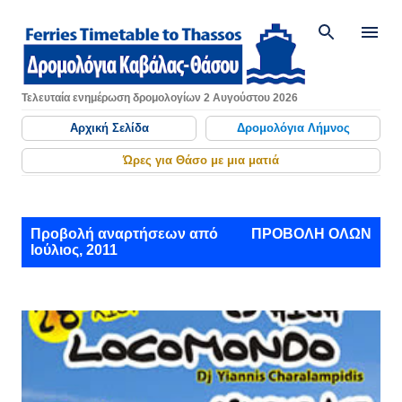
Μετάβαση στο κύριο περιεχόμενο
Τελευταία ενημέρωση δρομολογίων 2 Αυγούστου 2026
Αρχική Σελίδα
Δρομολόγια Λήμνος
Ώρες για Θάσο με μια ματιά
Α
Προβολή αναρτήσεων από
ΠΡΟΒΟΛΉ ΌΛΩΝ
Ιούλιος, 2011
ν
α
ρ
τ
ή