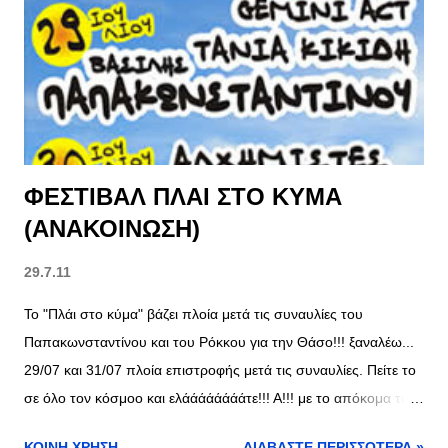
σ
ε
ι
ς
ΦΕΣΤΙΒΑΛ ΠΛΑΙ ΣΤΟ ΚΥΜΑ
(ΑΝΑΚΟΙΝΩΣΗ)
29.7.11
Το "Πλάι στο κύμα" βάζει πλοία μετά τις συναυλίες του
Παπακωνσταντίνου και του Ρόκκου για την Θάσο!!! ξαναλέω...
29/07 και 31/07 πλοία επιστροφής μετά τις συναυλίες. Πείτε το
σε όλο τον κόσμοο και ελάάάάάάάάτε!!! Α!!! με το απόκομα του
εισιτηρίου επιστρέφετε ΔΩΡΕΑΝ .
ΚΟΙΝΉ ΧΡΉΣΗ
ΔΙΑΒΆΣΤΕ ΠΕΡΙΣΣΌΤΕΡΑ »