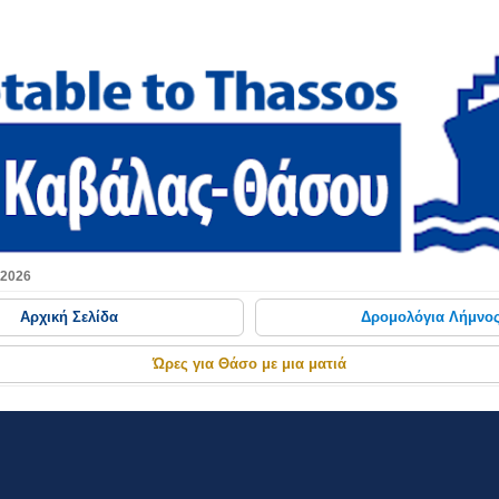
Μετάβαση στο κύριο περιεχόμενο
 2026
Αρχική Σελίδα
Δρομολόγια Λήμνο
Ώρες για Θάσο με μια ματιά