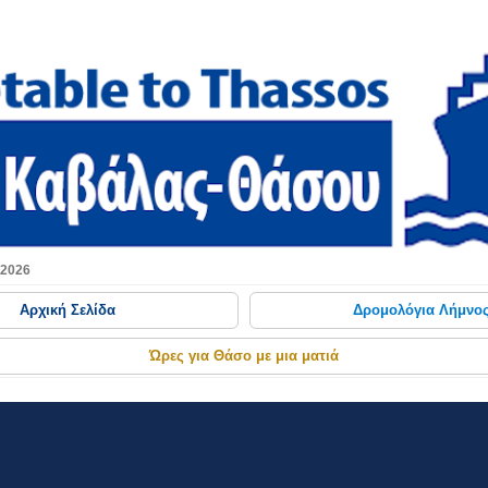
Μετάβαση στο κύριο περιεχόμενο
 2026
Αρχική Σελίδα
Δρομολόγια Λήμνο
Ώρες για Θάσο με μια ματιά