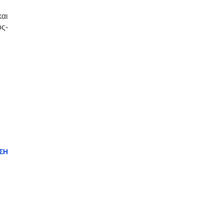
αι
ος-
ΣΗ