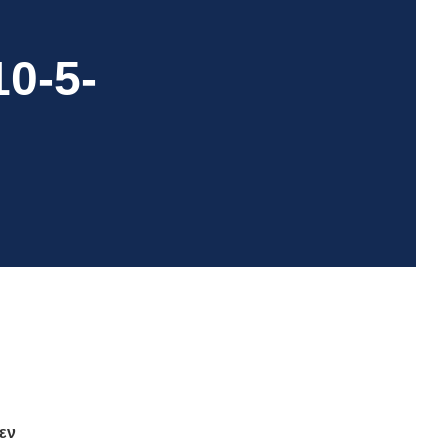
0-5-
εν