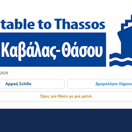
Μετάβαση στο κύριο περιεχόμενο
 2026
Αρχική Σελίδα
Δρομολόγια Λήμνο
Ώρες για Θάσο με μια ματιά