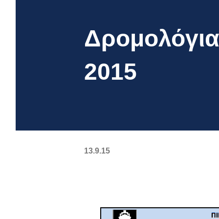
Δρομολόγια 
2015
13.9.15