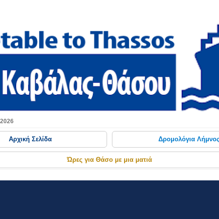
Μετάβαση στο κύριο περιεχόμενο
 2026
Αρχική Σελίδα
Δρομολόγια Λήμνο
Ώρες για Θάσο με μια ματιά