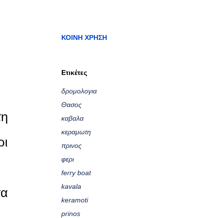
ΚΟΙΝΉ ΧΡΉΣΗ
Ετικέτες
δρομολογια
Θασος
τη
καβαλα
κεραμωτη
ρι
πρινος
φερι
ferry boat
kavala
τα
keramoti
prinos