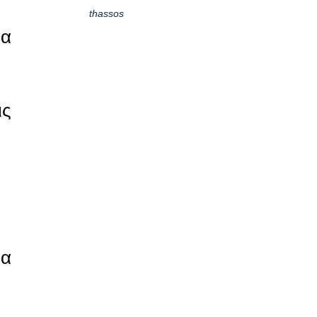
thassos
θα
ις
θα