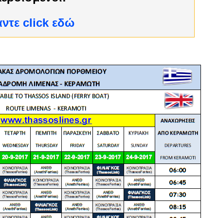
Kαντε click εδώ