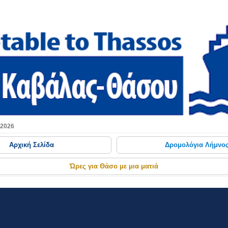
Μετάβαση στο κύριο περιεχόμενο
 2026
Αρχική Σελίδα
Δρομολόγια Λήμνο
Ώρες για Θάσο με μια ματιά