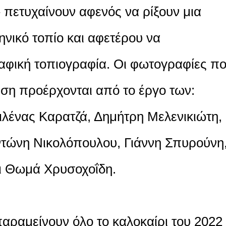
» πετυχαίνουν αφενός να ρίξουν μια
ηνικό τοπίο και αφετέρου να
φική τοπιογραφία. Οι φωτογραφίες π
εση προέρχονται από το έργο των:
ιλένας Καρατζά, Δημήτρη Μελενικιώτη,
τώνη Νικολόπουλου, Γιάννη Σπυρούνη
αι Θωμά Χρυσοχοΐδη.
αραμείνουν όλο το καλοκαίρι του 2022