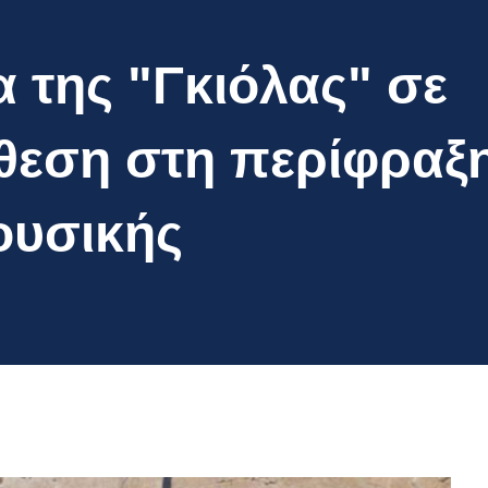
 της "Γκιόλας" σε
θεση στη περίφραξ
ουσικής