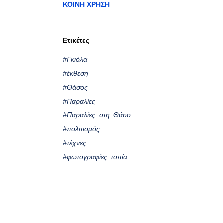
ΚΟΙΝΉ ΧΡΉΣΗ
Ετικέτες
#Γκιόλα
#έκθεση
#Θάσος
#Παραλίες
#Παραλίες_στη_Θάσο
#πολιτισμός
#τέχνες
#φωτογραφίες_τοπία