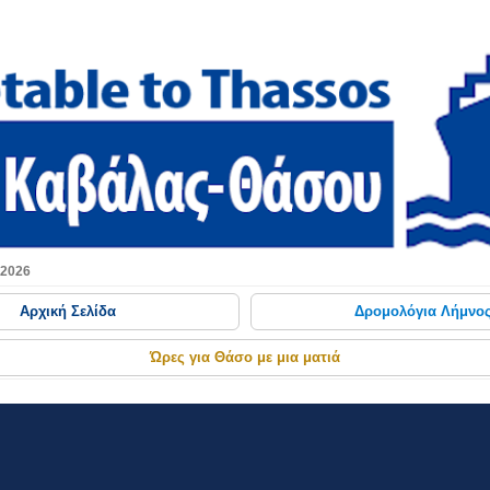
Μετάβαση στο κύριο περιεχόμενο
 2026
Αρχική Σελίδα
Δρομολόγια Λήμνο
Ώρες για Θάσο με μια ματιά