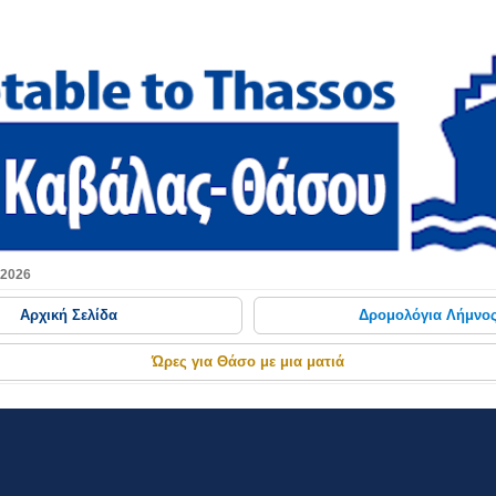
Μετάβαση στο κύριο περιεχόμενο
 2026
Αρχική Σελίδα
Δρομολόγια Λήμνο
Ώρες για Θάσο με μια ματιά