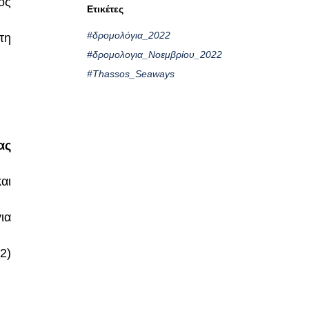
ος
Ετικέτες
#δρομολόγια_2022
τη
#δρομολογια_Νοεμβρίου_2022
#Thassos_Seaways
ας
αι
ια
2)