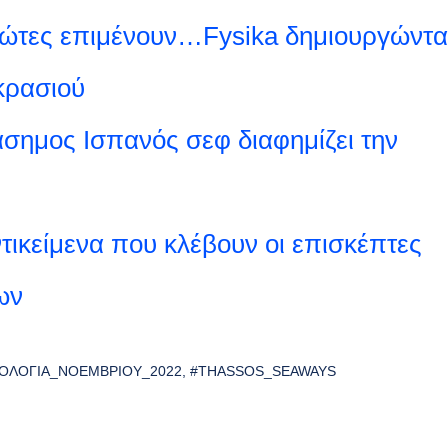
ιώτες επιμένουν…Fysika δημιουργώντα
κρασιού
άσημος Ισπανός σεφ διαφημίζει την
ικείμενα που κλέβουν οι επισκέπτες
ων
ΟΛΟΓΙΑ_ΝΟΕΜΒΡΊΟΥ_2022
#THASSOS_SEAWAYS