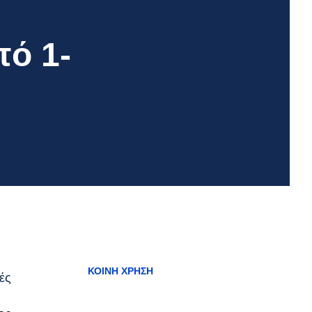
πό 1-
ΚΟΙΝΉ ΧΡΉΣΗ
ές