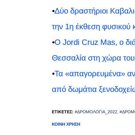
⦁
Δύο δραστήριοι Καβαλ
την 1η έκθεση φυσικού 
⦁
Ο Jordi Cruz Mas, ο δι
Θεσσαλία στη χώρα του
⦁
Τα «απαγορευμένα» αντ
από δωμάτια ξενοδοχεί
ΕΤΙΚΈΤΕΣ:
#ΔΡΟΜΟΛΌΓΙΑ_2022
#ΔΡΟΜ
ΚΟΙΝΉ ΧΡΉΣΗ