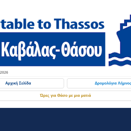
Μετάβαση στο κύριο περιεχόμενο
 2026
Αρχική Σελίδα
Δρομολόγια Λήμνο
Ώρες για Θάσο με μια ματιά