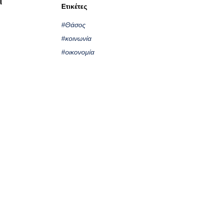
Ετικέτες
#Θάσος
#κοινωνία
#οικονομία