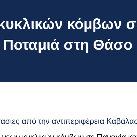
κυκλικών κόμβων σ
ι Ποταμιά στη Θάσο
ργασίες από την αντιπεριφέρεια Καβάλα
α νέων κυκλικών κόμβων σε Παναγία κα