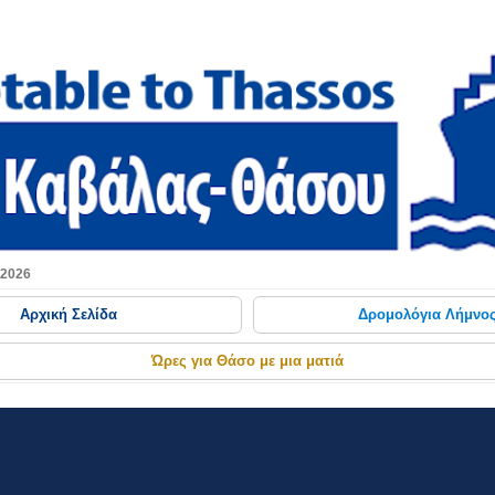
Μετάβαση στο κύριο περιεχόμενο
 2026
Αρχική Σελίδα
Δρομολόγια Λήμνο
Ώρες για Θάσο με μια ματιά