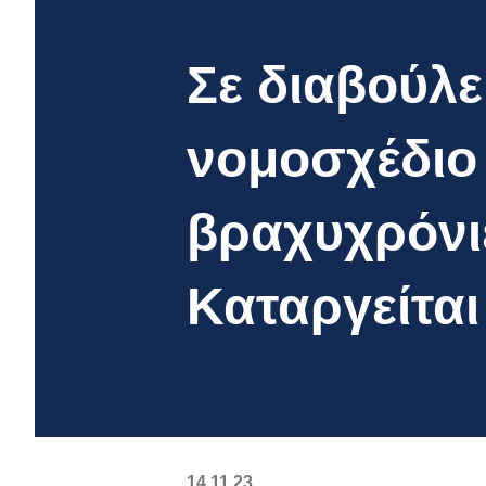
Σε διαβούλ
νομοσχέδιο 
βραχυχρόνιε
Καταργείται
14.11.23