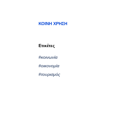
ΚΟΙΝΉ ΧΡΉΣΗ
Ετικέτες
#κοινωνία
#οικονομία
#τουρισμός