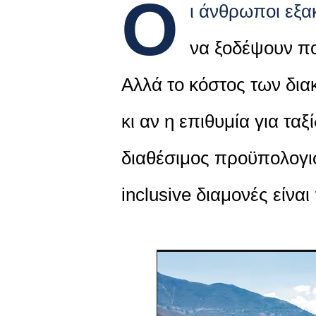
Ο
ι άνθρωποι εξα
να ξοδέψουν πο
Αλλά το κόστος των δια
κι αν η επιθυμία για ταξ
διαθέσιμος προϋπολογισμ
inclusive διαμονές είνα