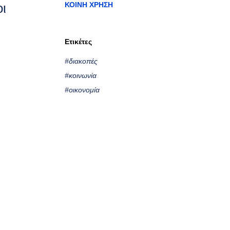
ι
ΚΟΙΝΉ ΧΡΉΣΗ
Ετικέτες
#διακοπές
#κοινωνία
#οικονομία