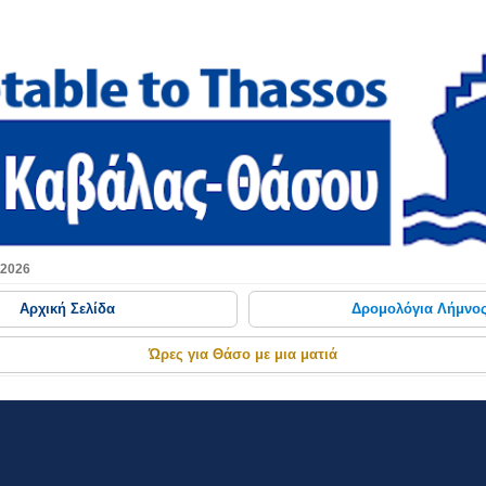
Μετάβαση στο κύριο περιεχόμενο
 2026
Αρχική Σελίδα
Δρομολόγια Λήμνο
Ώρες για Θάσο με μια ματιά