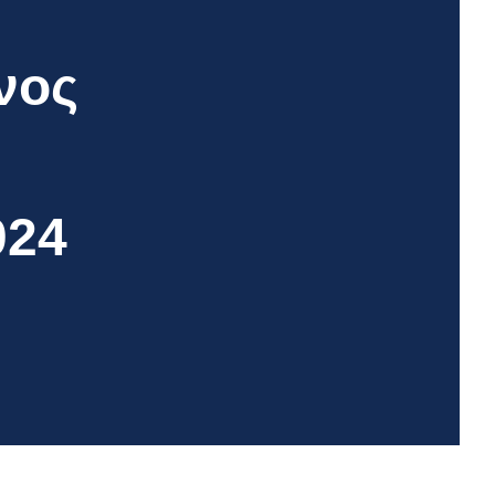
νος
024