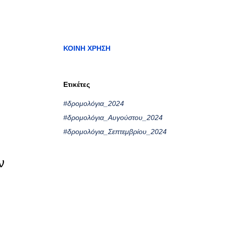
ΚΟΙΝΉ ΧΡΉΣΗ
Ετικέτες
#δρομολόγια_2024
#δρομολόγια_Αυγούστου_2024
#δρομολόγια_Σεπτεμβρίου_2024
ν