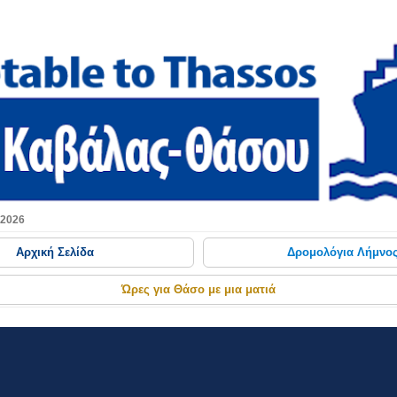
Μετάβαση στο κύριο περιεχόμενο
 2026
Αρχική Σελίδα
Δρομολόγια Λήμνο
Ώρες για Θάσο με μια ματιά