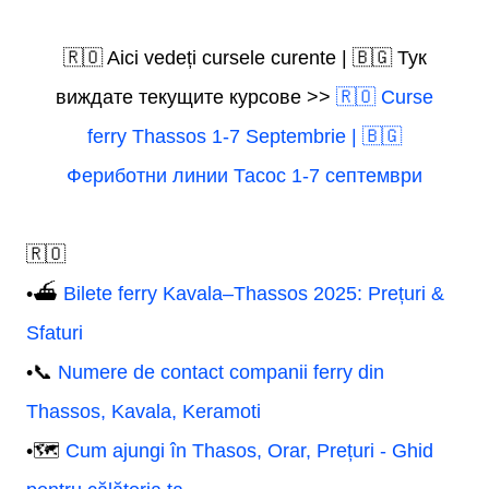
🇷🇴 Aici vedeți cursele curente | 🇧🇬 Тук
виждате текущите курсове >>
🇷🇴 Curse
ferry Thassos 1-7 Septembrie | 🇧🇬
Фериботни линии Тасос 1-7 септември
🇷🇴
•⛴️
Bilete ferry Kavala–Thassos 2025: Prețuri &
Sfaturi
•📞
Numere de contact companii ferry din
Thassos, Kavala, Keramoti
•🗺️
Cum ajungi în Thasos, Orar, Prețuri - Ghid