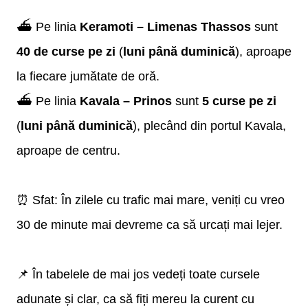
⛴️ Pe linia
Keramoti – Limenas Thassos
sunt
40 de curse pe zi
(
luni până duminică
), aproape
la fiecare jumătate de oră.
⛴️ Pe linia
Kavala – Prinos
sunt
5 curse pe zi
(
luni până duminică
), plecând din portul Kavala,
aproape de centru.
⏰ Sfat: În zilele cu trafic mai mare, veniți cu vreo
30 de minute mai devreme ca să urcați mai lejer.
📌 În tabelele de mai jos vedeți toate cursele
adunate și clar, ca să fiți mereu la curent cu