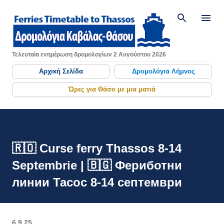
Μετάβαση στο κύριο περιεχόμενο
Τελευταία ενημέρωση δρομολογίων 2 Αυγούστου 2026
Αρχική Σελίδα
Δρομολόγια Λήμνος
Ώρες για Θάσο με μια ματιά
🇷🇴 Curse ferry Thassos 8-14
Septembrie | 🇧🇬 Фериботни
линии Тасос 8-14 септември
6.9.25