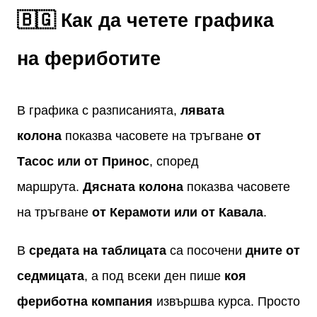
🇧🇬 Как да четете графика
на фериботите
В графика с разписанията,
лявата
колона
показва часовете на тръгване
от
Тасос или от Принос
, според
маршрута.
Дясната колона
показва часовете
на тръгване
от Керамоти или от Кавала
.
В
средата на таблицата
са посочени
дните от
седмицата
, а под всеки ден пише
коя
фериботна компания
извършва курса. Просто