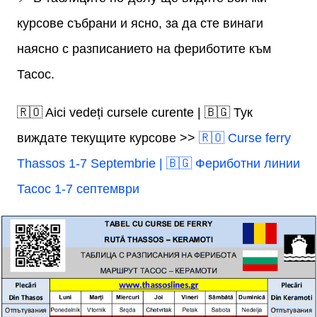
курсове събрани и ясно, за да сте винаги
наясно с разписанието на фериботите към
Тасос.
🇷🇴 Aici vedeți cursele curente | 🇧🇬 Тук
виждате текущите курсове >>
🇷🇴 Curse ferry
Thassos 1-7 Septembrie | 🇧🇬 Фериботни линии
Тасос 1-7 септември