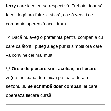
ferry
care face cursa respectivă. Trebuie doar să
faceți legătura între zi și oră, ca să vedeți ce
companie operează acel drum.
📌 Dacă nu aveți o preferință pentru compania cu
care călătoriți, puteți alege pur și simplu ora care
vă convine cel mai mult.
⏰
Orele de plecare sunt aceleași în fiecare
zi
(de luni până duminică) pe toată durata
sezonului.
Se schimbă doar companiile
care
operează fiecare cursă.