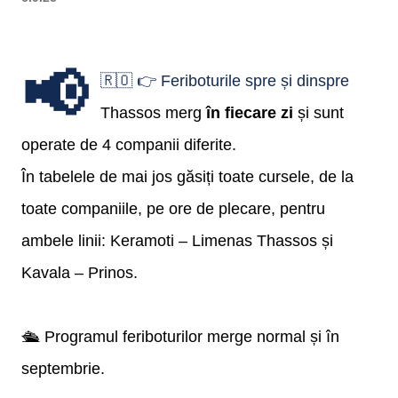
📢
🇷🇴 👉 Feriboturile spre și dinspre
Thassos merg
în fiecare zi
și sunt
operate de 4 companii diferite.
În tabelele de mai jos găsiți toate cursele, de la
toate companiile, pe ore de plecare, pentru
ambele linii: Keramoti – Limenas Thassos și
Kavala – Prinos.
🛳️ Programul feriboturilor merge normal și în
septembrie.