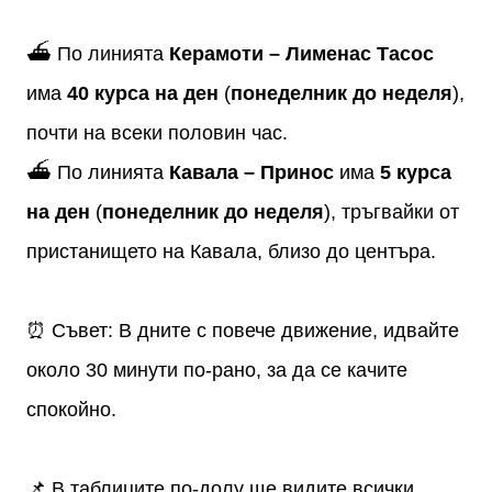
⛴️ По линията
Керамоти – Лименас Тасос
има
40 курса на ден
(
понеделник до неделя
),
почти на всеки половин час.
⛴️ По линията
Кавала – Принос
има
5 курса
на ден
(
понеделник до неделя
), тръгвайки от
пристанището на Кавала, близо до центъра.
⏰ Съвет: В дните с повече движение, идвайте
около 30 минути по-рано, за да се качите
спокойно.
📌 В таблиците по-долу ще видите всички