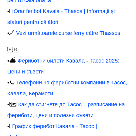
pentru călătoria ta
•ℹ️
IOrar feribot Kavala - Thasos | Informații și
sfaturi pentru călători
•🔗
Vezi următoarele curse ferry către Thassos
🇧🇬
•⛴️
Фериботни билети Кавала - Тасос 2025:
Цени и съвети
•📞
Телефони на фериботни компании в Тасос,
Кавала, Керамоти
•🗺️
Как да стигнете до Тасос – разписание на
фериботи, цени и полезни съвети
•ℹ️
График ферибот Кавала - Тасос |