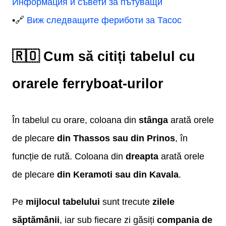
Информация и съвети за пътуващи
•🔗
Виж следващите фериботи за Тасос
🇷🇴 Cum să citiți tabelul cu
orarele ferryboat-urilor
În tabelul cu orare, coloana din
stânga
arată orele
de plecare
din Thassos sau din Prinos
, în
funcție de rută. Coloana din
dreapta
arată orele
de plecare
din Keramoti sau din Kavala
.
Pe
mijlocul tabelului
sunt trecute
zilele
săptămânii
, iar sub fiecare zi găsiți
compania de