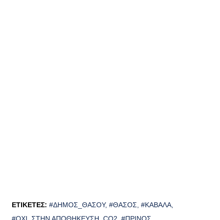
ΕΤΙΚΈΤΕΣ:
#ΔΉΜΟΣ_ΘΆΣΟΥ
#ΘΆΣΟΣ
#ΚΑΒΆΛΑ
#ΌΧΙ_ΣΤΗΝ ΑΠΟΘΉΚΕΥΣΗ_CO2
#ΠΡΊΝΟΣ