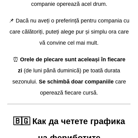
companie operează acel drum.
📌 Dacă nu aveți o preferință pentru compania cu
care călătoriți, puteți alege pur și simplu ora care
vă convine cel mai mult.
⏰
Orele de plecare sunt aceleași în fiecare
zi
(de luni până duminică) pe toată durata
sezonului.
Se schimbă doar companiile
care
operează fiecare cursă.
🇧🇬 Как да четете графика
на фериботите