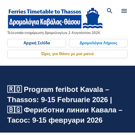
Μετάβαση στο κύριο περιεχόμενο
Τελευταία ενημέρωση δρομολογίων 2 Αυγούστου 2026
Αρχική Σελίδα
Δρομολόγια Λήμνος
Ώρες για Θάσο με μια ματιά
🇷🇴 Program feribot Kavala –
Thassos: 9-15 Februarie 2026 |
🇧🇬 Фериботни линии Кавала –
Тасос: 9-15 февруари 2026