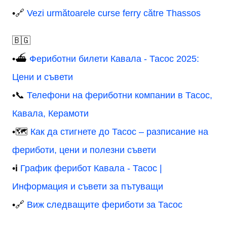
•🔗
Vezi următoarele curse ferry către Thassos
🇧🇬
•⛴️
Фериботни билети Кавала - Тасос 2025:
Цени и съвети
•📞
Телефони на фериботни компании в Тасос,
Кавала, Керамоти
•🗺️
Как да стигнете до Тасос – разписание на
фериботи, цени и полезни съвети
•ℹ️
График ферибот Кавала - Тасос |
Информация и съвети за пътуващи
•🔗
Виж следващите фериботи за Тасос