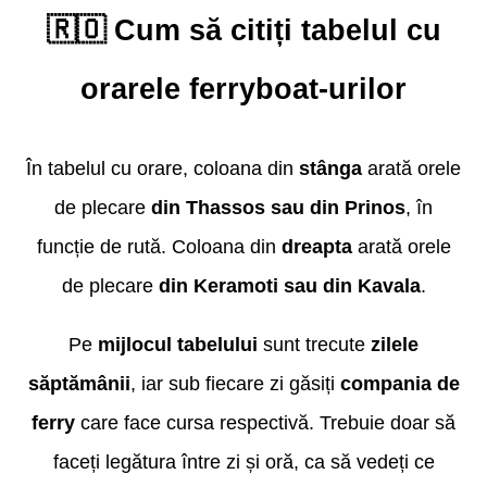
🇷🇴 Cum să citiți tabelul cu
orarele ferryboat-urilor
În tabelul cu orare, coloana din
stânga
arată orele
de plecare
din Thassos sau din Prinos
, în
funcție de rută. Coloana din
dreapta
arată orele
de plecare
din Keramoti sau din Kavala
.
Pe
mijlocul tabelului
sunt trecute
zilele
săptămânii
, iar sub fiecare zi găsiți
compania de
ferry
care face cursa respectivă. Trebuie doar să
faceți legătura între zi și oră, ca să vedeți ce