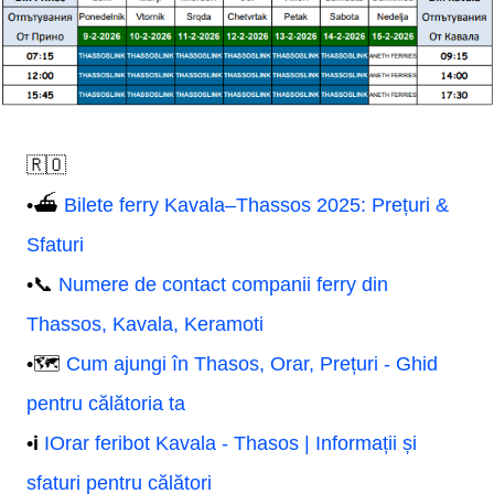
🇷🇴
•⛴️
Bilete ferry Kavala–Thassos 2025: Prețuri &
Sfaturi
•📞
Numere de contact companii ferry din
Thassos, Kavala, Keramoti
•🗺️
Cum ajungi în Thasos, Orar, Prețuri - Ghid
pentru călătoria ta
•ℹ️
IOrar feribot Kavala - Thasos | Informații și
sfaturi pentru călători