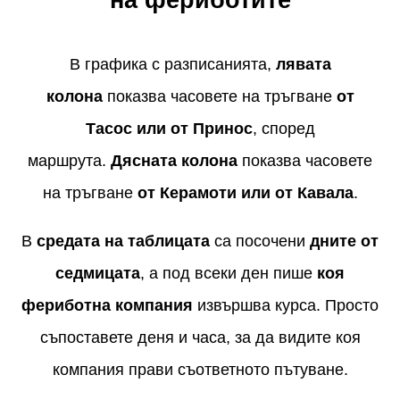
В графика с разписанията,
лявата
колона
показва часовете на тръгване
от
Тасос или от Принос
, според
маршрута.
Дясната колона
показва часовете
на тръгване
от Керамоти или от Кавала
.
В
средата на таблицата
са посочени
дните от
седмицата
, а под всеки ден пише
коя
фериботна компания
извършва курса. Просто
съпоставете деня и часа, за да видите коя
компания прави съответното пътуване.